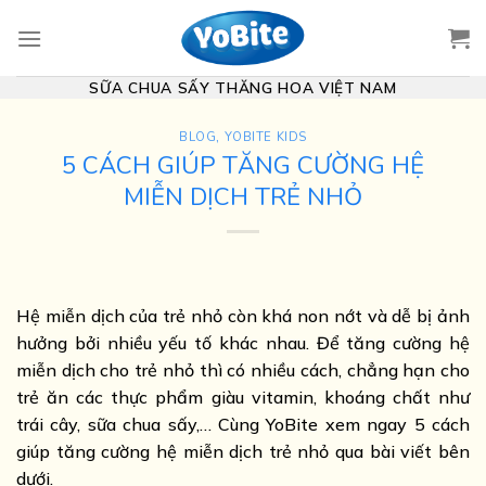
Skip
to
content
SỮA CHUA SẤY THĂNG HOA VIỆT NAM
BLOG
,
YOBITE KIDS
5 CÁCH GIÚP TĂNG CƯỜNG HỆ
MIỄN DỊCH TRẺ NHỎ
Hệ miễn dịch của trẻ nhỏ còn khá non nớt và dễ bị ảnh
hưởng bởi nhiều yếu tố khác nhau. Để tăng cường hệ
miễn dịch cho trẻ nhỏ thì có nhiều cách, chẳng hạn cho
trẻ ăn các thực phẩm giàu vitamin, khoáng chất như
trái cây, sữa chua sấy,… Cùng YoBite xem ngay 5 cách
giúp tăng cường hệ miễn dịch trẻ nhỏ qua bài viết bên
dưới.