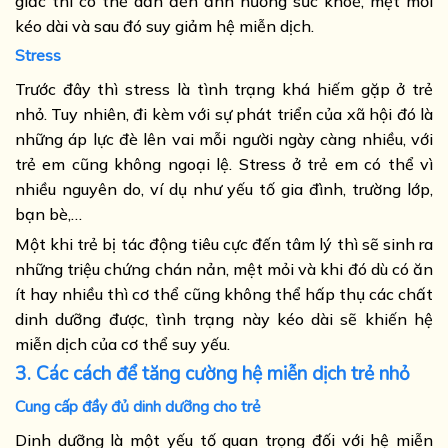
giấc thì có thể dẫn đến ảnh hưởng sức khoẻ, mệt mỏi
kéo dài và sau đó suy giảm hệ miễn dịch.
Stress
Trước đây thì stress là tình trạng khá hiếm gặp ở trẻ
nhỏ. Tuy nhiên, đi kèm với sự phát triển của xã hội đó là
những áp lực đè lên vai mỗi người ngày càng nhiều, với
trẻ em cũng không ngoại lệ. Stress ở trẻ em có thể vì
nhiều nguyên do, ví dụ như yếu tố gia đình, trường lớp,
bạn bè,…
Một khi trẻ bị tác động tiêu cực đến tâm lý thì sẽ sinh ra
những triệu chứng chán nản, mệt mỏi và khi đó dù có ăn
ít hay nhiều thì cơ thể cũng không thể hấp thụ các chất
dinh dưỡng được, tình trạng này kéo dài sẽ khiến hệ
miễn dịch của cơ thể suy yếu.
3. Các cách để tăng cường hệ miễn dịch trẻ nhỏ
Cung cấp đầy đủ dinh dưỡng cho trẻ
Dinh dưỡng là một yếu tố quan trọng đối với hệ miễn