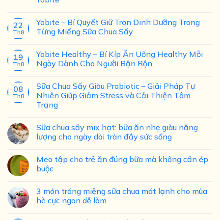
Yobite – Bí Quyết Giữ Trọn Dinh Dưỡng Trong
22
Từng Miếng Sữa Chua Sấy
Th8
Yobite Healthy – Bí Kíp Ăn Uống Healthy Mỗi
19
Ngày Dành Cho Người Bận Rộn
Th8
Sữa Chua Sấy Giàu Probiotic – Giải Pháp Tự
08
Nhiên Giúp Giảm Stress và Cải Thiện Tâm
Th8
Trạng
Sữa chua sấy mix hạt: bữa ăn nhẹ giàu năng
lượng cho ngày dài tràn đầy sức sống
Mẹo tập cho trẻ ăn đúng bữa mà không cần ép
buộc
3 món tráng miệng sữa chua mát lạnh cho mùa
hè cực ngon dễ làm