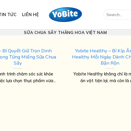
Search
TIN TỨC
LIÊN HỆ
for:
SỮA CHUA SẤY THĂNG HOA VIỆT NAM
– Bí Quyết Giữ Trọn Dinh
Yobite Healthy – Bí Kíp 
ong Từng Miếng Sữa Chua
Healthy Mỗi Ngày Dành C
Sấy
Bận Rộn
nh trình chăm sóc sức khỏe
Yobite Healthy không chỉ là
việc lựa chọn thực phẩm vừa...
ăn vặt tiện lợi, mà còn là g