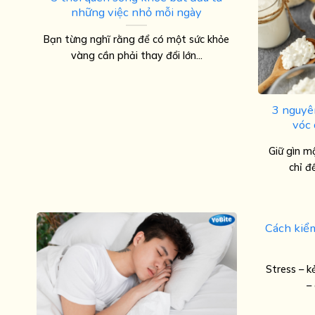
những việc nhỏ mỗi ngày
Bạn từng nghĩ rằng để có một sức khỏe
vàng cần phải thay đổi lớn...
3 nguyên
vóc 
Giữ gìn m
chỉ đ
Cách kiểm
Stress – k
–