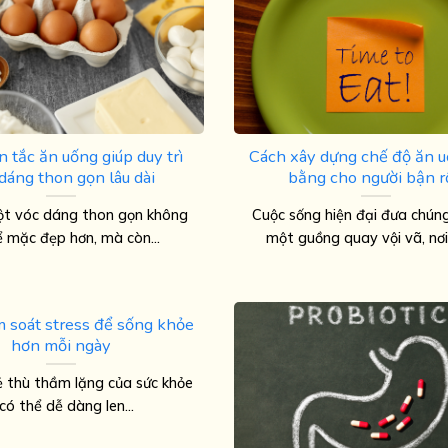
 tắc ăn uống giúp duy trì
Cách xây dựng chế độ ăn 
dáng thon gọn lâu dài
bằng cho người bận 
ột vóc dáng thon gọn không
Cuộc sống hiện đại đưa chún
ể mặc đẹp hơn, mà còn...
một guồng quay vội vã, nơi t
 soát stress để sống khỏe
hơn mỗi ngày
ẻ thù thầm lặng của sức khỏe
 có thể dễ dàng len...