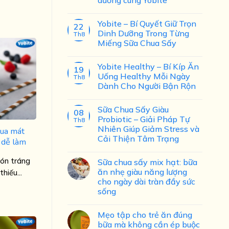
Yobite – Bí Quyết Giữ Trọn
22
Dinh Dưỡng Trong Từng
Th8
Miếng Sữa Chua Sấy
Yobite Healthy – Bí Kíp Ăn
19
Uống Healthy Mỗi Ngày
Th8
Dành Cho Người Bận Rộn
Sữa Chua Sấy Giàu
08
Probiotic – Giải Pháp Tự
Th8
Nhiên Giúp Giảm Stress và
hua mát
Cải Thiện Tâm Trạng
 dễ làm
ón tráng
Sữa chua sấy mix hạt: bữa
ăn nhẹ giàu năng lượng
hiếu...
cho ngày dài tràn đầy sức
sống
Mẹo tập cho trẻ ăn đúng
bữa mà không cần ép buộc