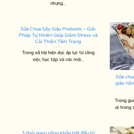
nhưng...
Sữa Chua Sấy Giàu Probiotic – Giải
Pháp Tự Nhiên Giúp Giảm Stress và
Cải Thiện Tâm Trạng
Trong xã hội hiện đại, áp lực từ công
việc, học tập và các mối...
Sữa chu
giàu năn
Trong guồ
ai trong 
3 thói quen sống khỏe bắt đầu từ