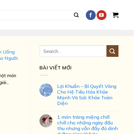
Ăn Uống
ho Người
BÀI VIẾT MỚI
 một món
iải...
Lợi Khuẩn – Bí Quyết Vàng
Cho Hệ Tiêu Hóa Khỏe
Mạnh Và Sức Khỏe Toàn
Diện
1 món tráng miệng chill
chill cho những ngày đầu
thu nhưng vẫn đầy đủ dinh
dưỡng cùng Yobite