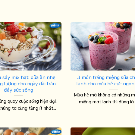
a sấy mix hạt: bữa ăn nhẹ
3 món tráng miệng sữa c
g lượng cho ngày dài tràn
lạnh cho mùa hè cực ngon
đầy sức sống
Mùa hè mà không có những m
ng quay cuộc sống hiện đại,
miệng mát lạnh thì đúng là t
chúng ta cũng từng ít nhất...