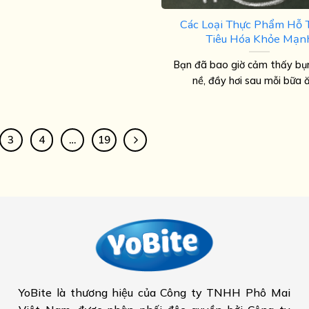
Các Loại Thực Phẩm Hỗ 
Tiêu Hóa Khỏe Mạn
Bạn đã bao giờ cảm thấy bụ
nề, đầy hơi sau mỗi bữa ăn
3
4
…
19
YoBite là thương hiệu của Công ty TNHH Phô Mai