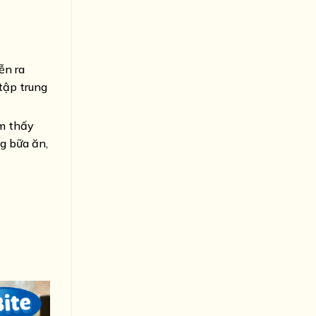
ễn ra
 tập trung
ảm thấy
ng bữa ăn,