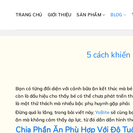
Skip
to
TRANG CHỦ
GIỚI THIỆU
SẢN PHẨM
BLOG
content
5 cách khiến
Bạn có từng đối diện với cảnh bữa ăn kết thúc mà bé
còn là dấu hiệu cho thấy bé có thể chưa phát triển 
là một thử thách mà nhiều bậc phụ huynh gặp phải.
Đừng quá lo lắng, trong bài viết này,
YoBite
sẽ cùng bạ
ăn mà không cảm thấy áp lực, từ đó dần dần hình thà
Chia Phần Ăn Phù Hợp Với Độ Tuổ