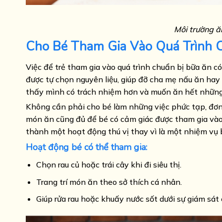
Môi trường ă
Cho Bé Tham Gia Vào Quá Trình 
Việc để trẻ tham gia vào quá trình chuẩn bị bữa ăn c
được tự chọn nguyên liệu, giúp đỡ cha mẹ nấu ăn hay
thấy mình có trách nhiệm hơn và muốn ăn hết những 
Không cần phải cho bé làm những việc phức tạp, đơn g
món ăn cũng đủ để bé có cảm giác được tham gia vào q
thành một hoạt động thú vị thay vì là một nhiệm vụ 
Hoạt động bé có thể tham gia:
Chọn rau củ hoặc trái cây khi đi siêu thị.
Trang trí món ăn theo sở thích cá nhân.
Giúp rửa rau hoặc khuấy nước sốt dưới sự giám sát 