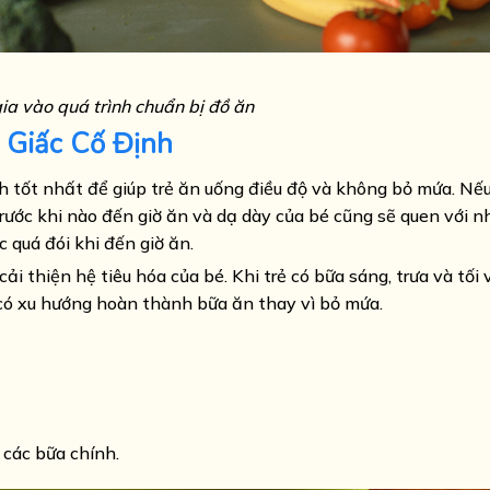
ia vào quá trình chuẩn bị đồ ăn
 Giấc Cố Định
h tốt nhất để giúp trẻ ăn uống điều độ và không bỏ mứa. Nế
 trước khi nào đến giờ ăn và dạ dày của bé cũng sẽ quen với n
 quá đói khi đến giờ ăn.
i thiện hệ tiêu hóa của bé. Khi trẻ có bữa sáng, trưa và tối 
 có xu hướng hoàn thành bữa ăn thay vì bỏ mứa.
 các bữa chính.