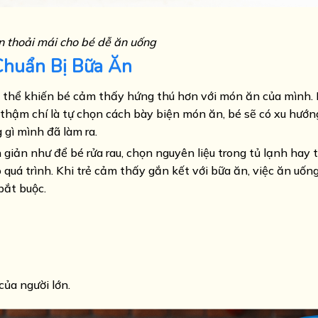
n thoải mái cho bé dễ ăn uống
Chuẩn Bị Bữa Ăn
ó thể khiến bé cảm thấy hứng thú hơn với món ăn của mình. 
 thậm chí là tự chọn cách bày biện món ăn, bé sẽ có xu hướ
gì mình đã làm ra.
iản như để bé rửa rau, chọn nguyên liệu trong tủ lạnh hay t
uá trình. Khi trẻ cảm thấy gắn kết với bữa ăn, việc ăn uống
bắt buộc.
của người lớn.