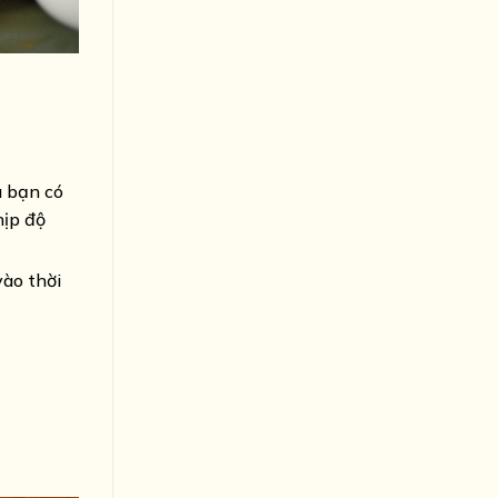
u bạn có
hịp độ
vào thời