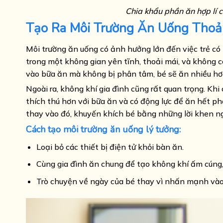
Chia khẩu phần ăn hợp lí 
Tạo Ra Môi Trường Ăn Uống Thoải
Môi trường ăn uống có ảnh hưởng lớn đến việc trẻ c
trong một không gian yên tĩnh, thoải mái, và không có
vào bữa ăn mà không bị phân tâm, bé sẽ ăn nhiều hơ
Ngoài ra, không khí gia đình cũng rất quan trọng. Khi
thích thú hơn với bữa ăn và có động lực để ăn hết ph
thay vào đó, khuyến khích bé bằng những lời khen ngợ
Cách tạo môi trường ăn uống lý tưởng:
Loại bỏ các thiết bị điện tử khỏi bàn ăn.
Cùng gia đình ăn chung để tạo không khí ấm cúng,
Trò chuyện về ngày của bé thay vì nhấn mạnh vào 