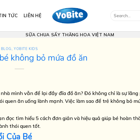
Search
TIN TỨC
LIÊN HỆ
for:
SỮA CHUA SẤY THĂNG HOA VIỆT NAM
BLOG
,
YOBITE KIDS
 bé không bỏ mứa đồ ăn
 nhà mình vẫn để lại đầy đĩa đồ ăn? Đó không chỉ là sự lãng
thói quen ăn uống lành mạnh. Việc làm sao để trẻ không bỏ m
n đọc tìm hiểu 5 cách đơn giản và hiệu quả giúp bé hoàn t
nh thói quen tốt.
i Của Bé