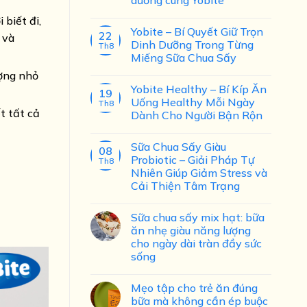
biết đi,
Yobite – Bí Quyết Giữ Trọn
22
 và
Dinh Dưỡng Trong Từng
Th8
Miếng Sữa Chua Sấy
ượng nhỏ
Yobite Healthy – Bí Kíp Ăn
19
Uống Healthy Mỗi Ngày
Th8
t tất cả
Dành Cho Người Bận Rộn
Sữa Chua Sấy Giàu
08
Probiotic – Giải Pháp Tự
Th8
Nhiên Giúp Giảm Stress và
Cải Thiện Tâm Trạng
Sữa chua sấy mix hạt: bữa
ăn nhẹ giàu năng lượng
cho ngày dài tràn đầy sức
sống
Mẹo tập cho trẻ ăn đúng
bữa mà không cần ép buộc