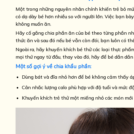
Một trong những nguyên nhân chính khiến trẻ bỏ mứa đ
có dạ dày bé hơn nhiều so với người lớn. Việc bạn bà
không muốn ăn.
Hãy cố gắng chia phần ăn của bé theo từng phần nhỏ,
thức ăn và sau đó nếu bé vẫn còn đói, bạn luôn có th
Ngoài ra, hãy khuyến khích bé thử các loại thực phẩ
mọi thứ ngay từ đầu, thay vào đó, hãy để bé dần dần
Một số gợi ý về chia khẩu phần:
Dùng bát và đĩa nhỏ hơn để bé không cảm thấy áp 
Cân nhắc lượng calo phù hợp với độ tuổi và mức đ
Khuyến khích trẻ thử một miếng nhỏ các món mới t