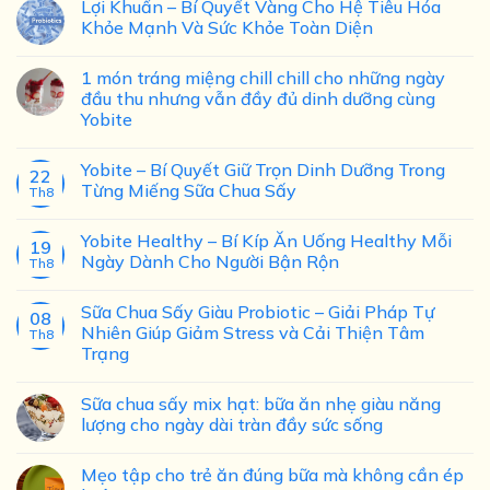
Lợi Khuẩn – Bí Quyết Vàng Cho Hệ Tiêu Hóa
Khỏe Mạnh Và Sức Khỏe Toàn Diện
1 món tráng miệng chill chill cho những ngày
đầu thu nhưng vẫn đầy đủ dinh dưỡng cùng
Yobite
Yobite – Bí Quyết Giữ Trọn Dinh Dưỡng Trong
22
Từng Miếng Sữa Chua Sấy
Th8
Yobite Healthy – Bí Kíp Ăn Uống Healthy Mỗi
19
Ngày Dành Cho Người Bận Rộn
Th8
Sữa Chua Sấy Giàu Probiotic – Giải Pháp Tự
08
Nhiên Giúp Giảm Stress và Cải Thiện Tâm
Th8
Trạng
Sữa chua sấy mix hạt: bữa ăn nhẹ giàu năng
lượng cho ngày dài tràn đầy sức sống
Mẹo tập cho trẻ ăn đúng bữa mà không cần ép