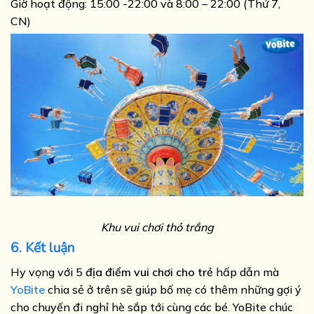
Giờ hoạt động: 15:00 -22:00 và 8:00 – 22:00 (Thứ 7,
CN)
Khu vui chơi thỏ trắng
6. Kết luận
Hy vọng với 5
địa điểm vui chơi cho trẻ
hấp dẫn mà
YoBite
chia sẻ ở trên sẽ giúp bố mẹ có thêm những gợi ý
cho chuyến đi nghỉ hè sắp tới cùng các bé. YoBite chúc