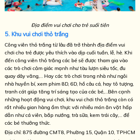
Địa điểm vui chơi cho trẻ suối tiên
5. Khu vui chơi thỏ trắng
Công viên thỏ trắng từ lâu đã trở thành địa điểm vui
chơi cho trẻ được yêu thích vào dịp cuối tuần, lễ, hè. Khi
đến công viên thỏ trắng các bé sẽ được tham gia vào
các trò chơi cảm giác mạnh như tàu lượn siêu tốc, đu
quay dây văng,… Hay các trò chơi trong nhà như ngôi
nhà huyền bí, xem phim 8D, 6D, hồ câu cá, hay tô tượng,
tranh cát giúp tăng trí sáng tạo của các bé,…Bên cạnh
những hoạt động vui chơi, khu vui chơi thỏ trắng còn có
rất nhiều gian hàng ẩm thực với nhiều món ăn vặt hấp
dẫn như cá viên, bắp nướng, trà sữa, kem trái cây,… để
các bé thưởng thức.
Đị
a chỉ:
875 đường CMT8, Phường 15, Quận 10, TPHCM