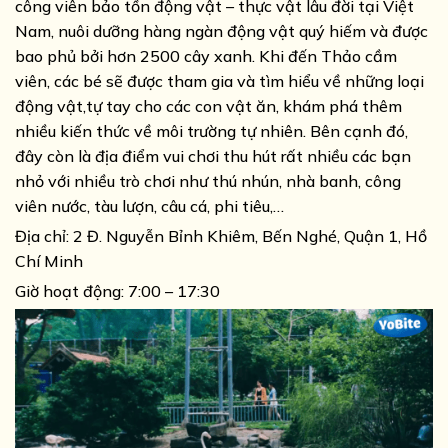
công viên bảo tồn động vật – thực vật lâu đời tại Việt
Nam, nuôi dưỡng hàng ngàn động vật quý hiếm và được
bao phủ bởi hơn 2500 cây xanh. Khi đến Thảo cầm
viên, các bé sẽ được tham gia và tìm hiểu về những loại
động vật,tự tay cho các con vật ăn, khám phá thêm
nhiều kiến thức về môi trường tự nhiên. Bên cạnh đó,
đây còn là địa điểm vui chơi thu hút rất nhiều các bạn
nhỏ với nhiều trò chơi như thú nhún, nhà banh, công
viên nước, tàu lượn, câu cá, phi tiêu,…
Địa chỉ:
2 Đ. Nguyễn Bỉnh Khiêm, Bến Nghé, Quận 1, Hồ
Chí Minh
Giờ hoạt động: 7:00 – 17:30