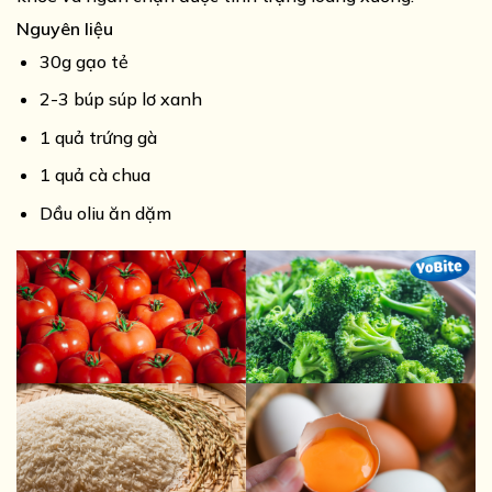
Nguyên liệu
30g gạo tẻ
2-3 búp súp lơ xanh
1 quả trứng gà
1 quả cà chua
Dầu oliu ăn dặm