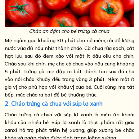
Cháo ăn dặm cho bé trứng cà chua
Mẹ ngâm gạo khoảng 30 phút cho nở mềm, rồi đồ lượng
nước vừa đủ nấu nhừ thành cháo. Cà chua rửa sạch, cắt
hạt lựu, sau đó đem xào với một ít dầu oliu cho chín.
Cháo sau khi chín, mẹ cho cà chua vào nấu cùng khoảng
5 phút. Trứng gà, mẹ đập ra bát, đánh tan sau đó cho
vào nồi cháo khuấy đều trong vòng 3 phút. Nêm một ít
gia vị cho phù hợp với khẩu vị của bé. Cuối cùng, mẹ tắt
bếp, múc cháo ra bát để bé thưởng thức.
2. Cháo trứng cà chua với súp lơ xanh
Cháo trứng cà chua với súp lơ xanh là món ăn khoái
khẩu của nhiều bé. Súp lơ xanh là thực phẩm rất giàu
canxi hỗ trợ phát triển hệ xương, giúp xương bé chắc
khỏe và ngăn chặn được tình trạng loãng xương.