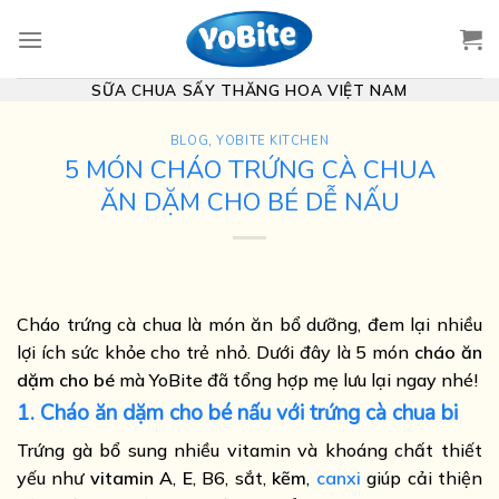
Skip
to
content
SỮA CHUA SẤY THĂNG HOA VIỆT NAM
BLOG
,
YOBITE KITCHEN
5 MÓN CHÁO TRỨNG CÀ CHUA
ĂN DẶM CHO BÉ DỄ NẤU
Cháo trứng cà chua là món ăn bổ dưỡng, đem lại nhiều
lợi ích sức khỏe cho trẻ nhỏ. Dưới đây là 5 món
cháo ăn
dặm cho bé
mà YoBite đã tổng hợp mẹ lưu lại ngay nhé!
1. Cháo ăn dặm cho bé nấu với trứng cà chua bi
Trứng gà bổ sung nhiều vitamin và khoáng chất thiết
yếu như
vitamin A
,
E
, B6, sắt,
kẽm
,
canxi
giúp cải thiện