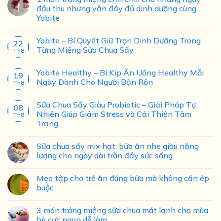
đầu thu nhưng vẫn đầy đủ dinh dưỡng cùng
Yobite
Yobite – Bí Quyết Giữ Trọn Dinh Dưỡng Trong
22
Từng Miếng Sữa Chua Sấy
Th8
Yobite Healthy – Bí Kíp Ăn Uống Healthy Mỗi
19
Ngày Dành Cho Người Bận Rộn
Th8
Sữa Chua Sấy Giàu Probiotic – Giải Pháp Tự
08
Nhiên Giúp Giảm Stress và Cải Thiện Tâm
Th8
Trạng
Sữa chua sấy mix hạt: bữa ăn nhẹ giàu năng
lượng cho ngày dài tràn đầy sức sống
Mẹo tập cho trẻ ăn đúng bữa mà không cần ép
buộc
3 món tráng miệng sữa chua mát lạnh cho mùa
hè cực ngon dễ làm