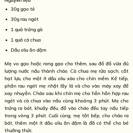
30g gạo tẻ
30g rau ngót
1 quả trứng gà
1 quả cà chua
Dầu oliu ăn dặm
Mẹ vo gạo hoặc rang gạo cho thêm, sau đổ đổ vừa đủ
lượng nước nấu thành cháo. Cà chua mẹ rửa sạch, cắt
hạt lựu, cho một ít dầu oliu xào cho chín mềm. Kế tiếp,
phần rau ngót mẹ nhặt lấy lá và cho vào máy xay để
xay nhuyễn. Cháo sau khi chín mẹ cho hỗn hỗn hợp rau
ngót và cà chua vào nấu cùng khoảng 3 phút. Mẹ cho
trứng ra bát, khuấy đều, đổ vào cháo đều tay nấu tiếp
trong vòng 3 phút. Cuối cùng, mẹ tắt bếp, cho cháo ra
bát, thêm một ít dầu oliu ăn dặm là đã có thể cho bé
thưởng thức.