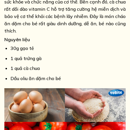
sức khỏe và chức năng của cơ thể. Bên cạnh đó, cà chua
rất dồi dào vitamin C hỗ trợ tăng cường hệ miễn dịch và
bảo vệ cơ thể khỏi các bệnh lây nhiễm. Đây là món cháo
ăn dặm cho bé rất giàu dinh dưỡng, dễ ăn, bé nào cũng
thích.
Nguyên liệu
30g gạo tẻ
1 quả trứng gà
1 quả cà chua
Dầu oliu ăn dặm cho bé