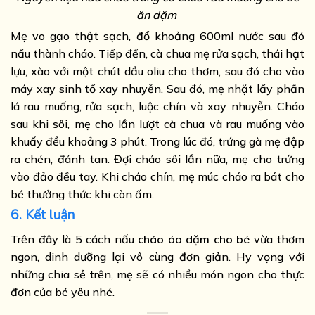
ăn dặm
Mẹ vo gạo thật sạch, đổ khoảng 600ml nước sau đó
nấu thành cháo. Tiếp đến, cà chua mẹ rửa sạch, thái hạt
lựu, xào với một chút dầu oliu cho thơm, sau đó cho vào
máy xay sinh tố xay nhuyễn. Sau đó, mẹ nhặt lấy phần
lá rau muống, rửa sạch, luộc chín và xay nhuyễn. Cháo
sau khi sôi, mẹ cho lần lượt cà chua và rau muống vào
khuấy đều khoảng 3 phút. Trong lúc đó, trứng gà mẹ đập
ra chén, đánh tan. Đợi cháo sôi lần nữa, mẹ cho trứng
vào đảo đều tay. Khi cháo chín, mẹ múc cháo ra bát cho
bé thưởng thức khi còn ấm.
6. Kết luận
Trên đây là 5 cách nấu
cháo áo dặm cho bé
vừa thơm
ngon, dinh dưỡng lại vô cùng đơn giản. Hy vọng với
những chia sẻ trên, mẹ sẽ có nhiều món ngon cho thực
đơn của bé yêu nhé.