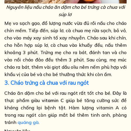
Nguyên liệu nấu cháo ăn dặm cho bé trứng cà chua với
súp lơ
Mẹ vo sạch gạo, đổ lượng nước vừa đủ rồi nấu cho cháo
chín mềm. Tiếp đến, súp lơ, cà chua mẹ rửa sạch, bỏ vỏ,
cho vào máy xay sinh tố xay nhuyễn. Cháo sau khi chín,
cho hỗn hợp súp lơ, cà chua vào khuấy đều, nấu thêm
khoảng 3 phút. Trứng mẹ cho ra bát, đánh tan và cho
vào nồi cháo đảo đều thêm 3 phút. Sau cùng, mẹ múc
cháo ra bát, thêm vài giọt dầu oliu nêm nếm phù hợp với
khẩu vị của bé và cho bé thưởng thức khi còn ấm.
3. Cháo trứng cà chua với rau ngót
Cháo ăn dặm cho bé với rau ngót rất tốt cho bé. Đây là
thực phẩm giàu
vitamin C
giúp bé tăng cường sức đề
kháng chống lại bệnh tật. Hàm lượng vitamin A có
trong rau ngót còn giúp mắt bé thêm tinh anh, phòng
tránh
quáng gà
.
Nguyên liệu