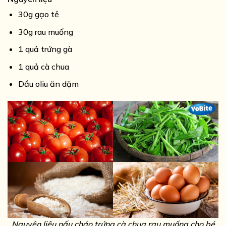
30g gạo tẻ
30g rau muống
1 quả trứng gà
1 quả cà chua
Dầu oliu ăn dặm
Nguyên liệu nấu cháo trứng cà chua rau muống cho bé