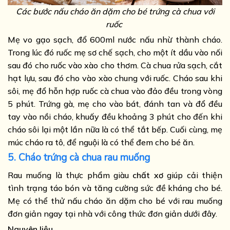
Các bước nấu cháo ăn dặm cho bé trứng cà chua với
ruốc
Mẹ vo gạo sạch, đổ 600ml nước nấu nhừ thành cháo.
Trong lúc đó ruốc mẹ sơ chế sạch, cho một ít dầu vào nối
sau đó cho ruốc vào xào cho thơm. Cà chua rửa sạch, cắt
hạt lựu, sau đó cho vào xào chung với ruốc. Cháo sau khi
sôi, mẹ đổ hỗn hợp ruốc cà chua vào đảo đều trong vòng
5 phút. Trứng gà, mẹ cho vào bát, đánh tan và đổ đều
tay vào nồi cháo, khuấy đều khoảng 3 phút cho đến khi
cháo sôi lại một lần nữa là có thể tắt bếp. Cuối cùng, mẹ
múc cháo ra tô, để nguội là có thể đem cho bé ăn.
5. Cháo trứng cà chua rau muống
Rau muống là thực phẩm giàu
chất xơ
giúp cải thiện
tình trạng táo bón và tăng cường sức đề kháng cho bé.
Mẹ có thể thử nấu cháo ăn dặm cho bé với rau muống
đơn giản ngay tại nhà với công thức đơn giản dưới đây.
Nguyên liệu