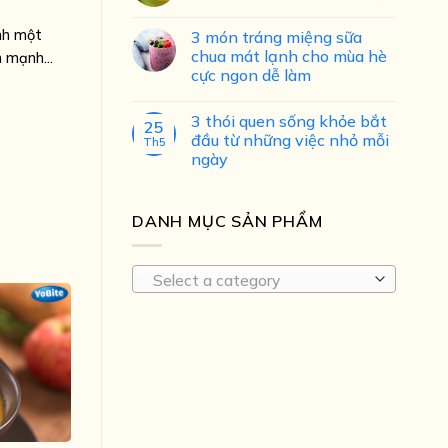
nh một
3 món tráng miệng sữa
chua mát lạnh cho mùa hè
 mạnh...
cực ngon dễ làm
3 thói quen sống khỏe bắt
25
đầu từ những việc nhỏ mỗi
Th5
ngày
DANH MỤC SẢN PHẨM
Select a category