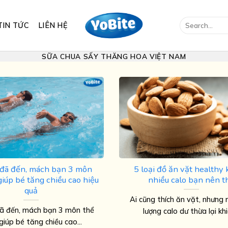
Search
TIN TỨC
LIÊN HỆ
for:
SỮA CHUA SẤY THĂNG HOA VIỆT NAM
đã đến, mách bạn 3 môn
5 loại đồ ăn vặt healthy
giúp bé tăng chiều cao hiệu
nhiều calo bạn nên t
quả
Ai cũng thích ăn vặt, nhưng n
ã đến, mách bạn 3 môn thể
lượng calo dư thừa lại khiế
giúp bé tăng chiều cao...