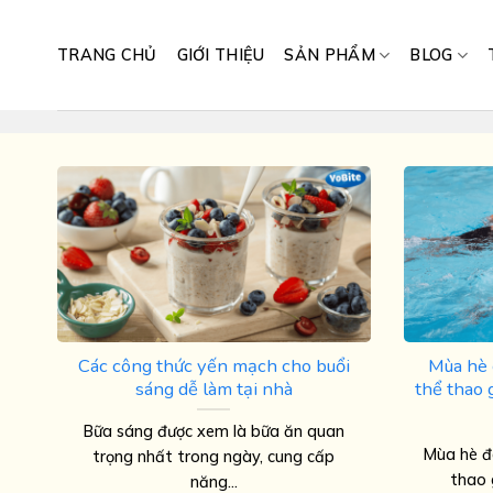
Skip
to
TRANG CHỦ
GIỚI THIỆU
SẢN PHẨM
BLOG
content
Các công thức yến mạch cho buổi
Mùa hè 
sáng dễ làm tại nhà
thể thao 
Bữa sáng được xem là bữa ăn quan
Mùa hè đ
trọng nhất trong ngày, cung cấp
thao 
năng...