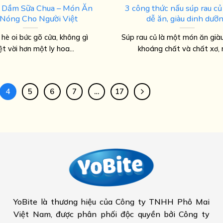
 Dầm Sữa Chua – Món Ăn
3 công thức nấu súp rau củ
Nóng Cho Người Việt
dễ ăn, giàu dinh dưỡ
 hè oi bức gõ cửa, không gì
Súp rau củ là một món ăn giàu
t vời hơn một ly hoa...
khoáng chất và chất xơ, r
4
5
6
7
…
17
YoBite là thương hiệu của Công ty TNHH Phô Mai
Việt Nam, được phân phối độc quyền bởi Công ty