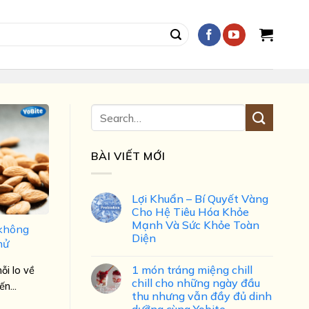
BÀI VIẾT MỚI
Lợi Khuẩn – Bí Quyết Vàng
Cho Hệ Tiêu Hóa Khỏe
Mạnh Và Sức Khỏe Toàn
 không
Diện
hử
1 món tráng miệng chill
ỗi lo về
chill cho những ngày đầu
n...
thu nhưng vẫn đầy đủ dinh
dưỡng cùng Yobite