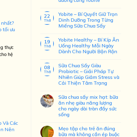
Yobite – Bí Quyết Giữ Trọn
22
Dinh Dưỡng Trong Từng
Th8
t nhất?
Miếng Sữa Chua Sấy
 tối ưu
Yobite Healthy – Bí Kíp Ăn
19
Uống Healthy Mỗi Ngày
Th8
ng thực
Dành Cho Người Bận Rộn
cho hệ
Sữa Chua Sấy Giàu
08
Probiotic – Giải Pháp Tự
Th8
Nhiên Giúp Giảm Stress và
Cải Thiện Tâm Trạng
Sữa chua sấy mix hạt: bữa
ăn nhẹ giàu năng lượng
cho ngày dài tràn đầy sức
sống
o Và Các
Mẹo tập cho trẻ ăn đúng
ạn Nên
bữa mà không cần ép buộc