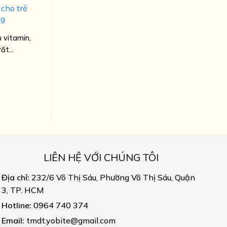
 cho trẻ
ng
 vitamin,
ất...
LIÊN HỆ VỚI CHÚNG TÔI
Địa chỉ:
232/6 Võ Thị Sáu, Phường Võ Thị Sáu, Quận
3, TP. HCM
Hotline:
0964 740 374
Email:
tmdt.yobite@gmail.com