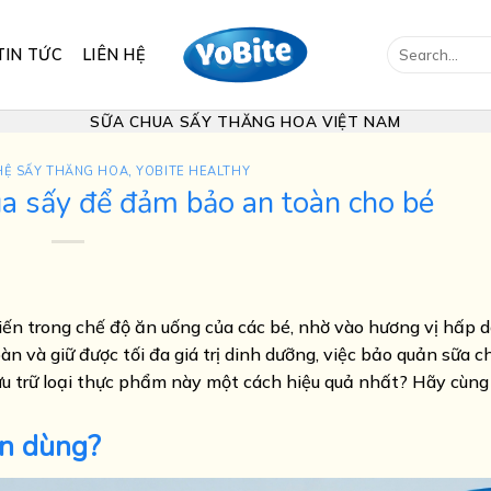
Search
TIN TỨC
LIÊN HỆ
for:
SỮA CHUA SẤY THĂNG HOA VIỆT NAM
Ệ SẤY THĂNG HOA
,
YOBITE HEALTHY
a sấy để đảm bảo an toàn cho bé
ến trong chế độ ăn uống của các bé, nhờ vào hương vị hấp d
àn và giữ được tối đa giá trị dinh dưỡng, việc bảo quản sữa c
lưu trữ loại thực phẩm này một cách hiệu quả nhất? Hãy cùn
ên dùng?