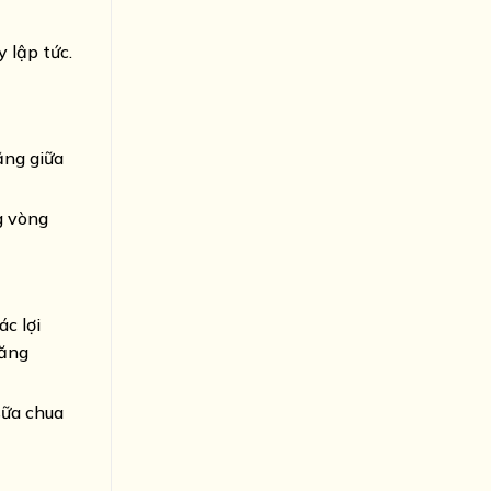
 lập tức.
ằng giữa
g vòng
c lợi
tăng
sữa chua