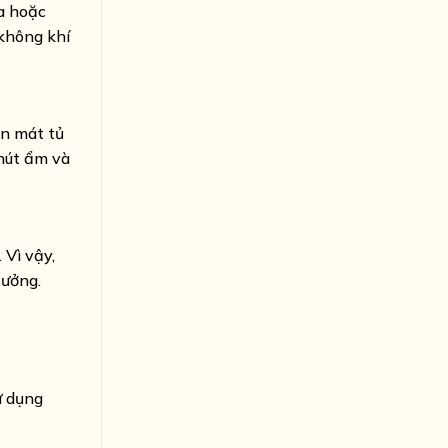
a hoặc
 không khí
ăn mát tủ
 hút ẩm và
 Vì vậy,
tưởng.
ử dụng