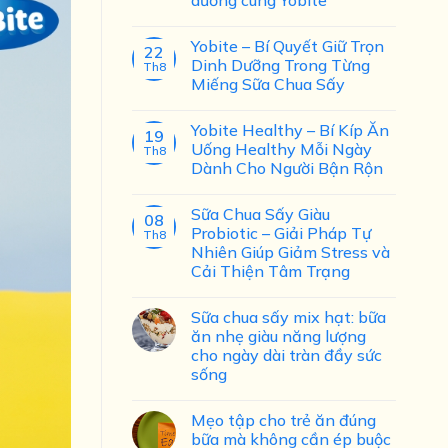
Yobite – Bí Quyết Giữ Trọn
22
Dinh Dưỡng Trong Từng
Th8
Miếng Sữa Chua Sấy
Yobite Healthy – Bí Kíp Ăn
19
Uống Healthy Mỗi Ngày
Th8
Dành Cho Người Bận Rộn
Sữa Chua Sấy Giàu
08
Probiotic – Giải Pháp Tự
Th8
Nhiên Giúp Giảm Stress và
Cải Thiện Tâm Trạng
Sữa chua sấy mix hạt: bữa
ăn nhẹ giàu năng lượng
cho ngày dài tràn đầy sức
sống
Mẹo tập cho trẻ ăn đúng
bữa mà không cần ép buộc