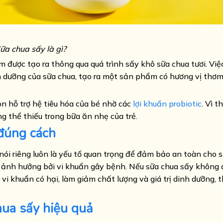
ữa chua sấy là gì?
ẩm được tạo ra thông qua quá trình sấy khô sữa chua tươi. Việ
 dinh dưỡng của sữa chua, tạo ra một sản phẩm có hương vị thơ
n hỗ trợ hệ tiêu hóa của bé nhờ các
lợi khuẩn probiotic
. Vì t
 thể thiếu trong bữa ăn nhẹ của trẻ.
 đúng cách
ói riêng luôn là yếu tố quan trọng để đảm bảo an toàn cho s
 bị ảnh hưởng bởi vi khuẩn gây bệnh. Nếu sữa chua sấy không
vi khuẩn có hại, làm giảm chất lượng và giá trị dinh dưỡng, 
ua sấy hiệu quả