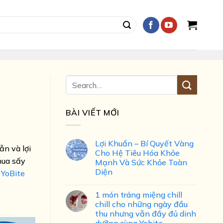
BÀI VIẾT MỚI
Lợi Khuẩn – Bí Quyết Vàng
ẫn và lợi
Cho Hệ Tiêu Hóa Khỏe
hua sấy
Mạnh Và Sức Khỏe Toàn
Diện
g
YoBite
1 món tráng miệng chill
chill cho những ngày đầu
thu nhưng vẫn đầy đủ dinh
dưỡng cùng Yobite