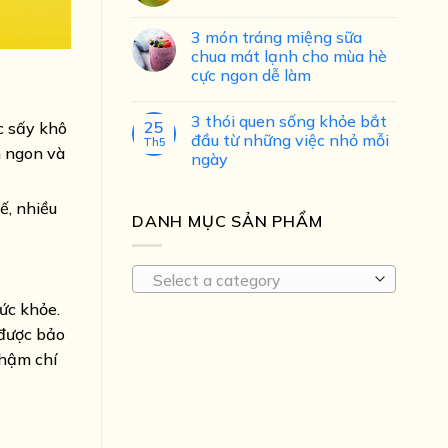
3 món tráng miệng sữa
chua mát lạnh cho mùa hè
cực ngon dễ làm
3 thói quen sống khỏe bắt
25
c sấy khô
đầu từ những việc nhỏ mỗi
Th5
m ngon và
ngày
hế, nhiều
DANH MỤC SẢN PHẨM
Select a category
ức khỏe.
 được bảo
thậm chí