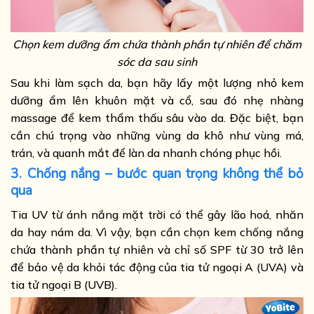
Chọn kem dưỡng ẩm chứa thành phần tự nhiên để chăm
sóc da sau sinh
Sau khi làm sạch da, bạn hãy lấy một lượng nhỏ kem
dưỡng ẩm lên khuôn mặt và cổ, sau đó nhẹ nhàng
massage để kem thẩm thấu sâu vào da. Đặc biệt, bạn
cần chú trọng vào những vùng da khô như vùng má,
trán, và quanh mắt để làn da nhanh chóng phục hồi.
3. Chống nắng – bước quan trọng không thể bỏ
qua
Tia UV từ ánh nắng mặt trời có thể gây lão hoá, nhăn
da hay nám da. Vì vậy, bạn cần chọn kem chống nắng
chứa thành phần tự nhiên và chỉ số SPF từ 30 trở lên
để bảo vệ da khỏi tác động của tia tử ngoại A (UVA) và
tia tử ngoại B (UVB).