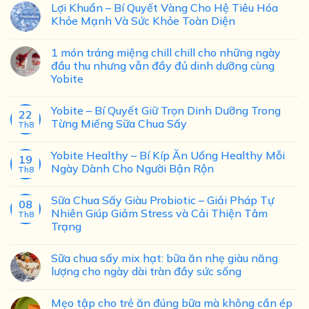
Lợi Khuẩn – Bí Quyết Vàng Cho Hệ Tiêu Hóa
Khỏe Mạnh Và Sức Khỏe Toàn Diện
1 món tráng miệng chill chill cho những ngày
đầu thu nhưng vẫn đầy đủ dinh dưỡng cùng
Yobite
Yobite – Bí Quyết Giữ Trọn Dinh Dưỡng Trong
22
Từng Miếng Sữa Chua Sấy
Th8
Yobite Healthy – Bí Kíp Ăn Uống Healthy Mỗi
19
Ngày Dành Cho Người Bận Rộn
Th8
Sữa Chua Sấy Giàu Probiotic – Giải Pháp Tự
08
Nhiên Giúp Giảm Stress và Cải Thiện Tâm
Th8
Trạng
Sữa chua sấy mix hạt: bữa ăn nhẹ giàu năng
lượng cho ngày dài tràn đầy sức sống
Mẹo tập cho trẻ ăn đúng bữa mà không cần ép