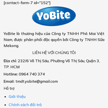
[contact-form-7 id="152"]
YoBite là thương hiệu của Công ty TNHH Phô Mai Việt
Nam, được phân phối độc quyền bởi Công ty TNHH Sữa
Mekong.
LIÊN HỆ VỚI CHÚNG TÔI
Địa chỉ:
232/6 Võ Thị Sáu, Phường Võ Thị Sáu, Quận 3,
TP. HCM
Hotline:
0964 740 374
Email:
tmdt.yobite@gmail.com
Hỗ trợ
Giới thiệu
Chính sách đổi trả