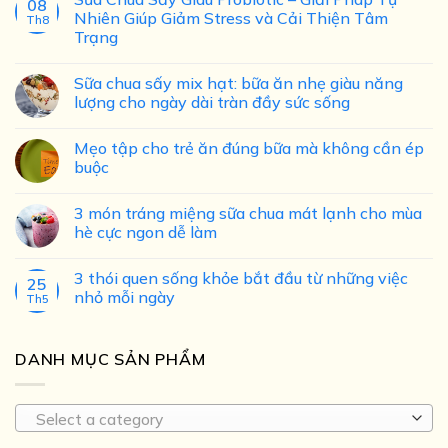
08
Nhiên Giúp Giảm Stress và Cải Thiện Tâm
Th8
Trạng
Sữa chua sấy mix hạt: bữa ăn nhẹ giàu năng
lượng cho ngày dài tràn đầy sức sống
Mẹo tập cho trẻ ăn đúng bữa mà không cần ép
buộc
3 món tráng miệng sữa chua mát lạnh cho mùa
hè cực ngon dễ làm
3 thói quen sống khỏe bắt đầu từ những việc
25
nhỏ mỗi ngày
Th5
DANH MỤC SẢN PHẨM
Select a category