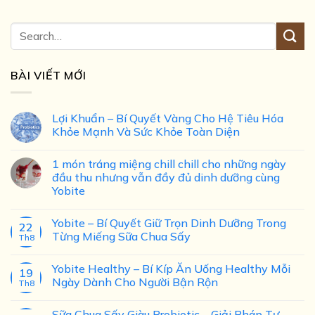
BÀI VIẾT MỚI
Lợi Khuẩn – Bí Quyết Vàng Cho Hệ Tiêu Hóa
Khỏe Mạnh Và Sức Khỏe Toàn Diện
1 món tráng miệng chill chill cho những ngày
đầu thu nhưng vẫn đầy đủ dinh dưỡng cùng
Yobite
Yobite – Bí Quyết Giữ Trọn Dinh Dưỡng Trong
22
Từng Miếng Sữa Chua Sấy
Th8
Yobite Healthy – Bí Kíp Ăn Uống Healthy Mỗi
19
Ngày Dành Cho Người Bận Rộn
Th8
Sữa Chua Sấy Giàu Probiotic – Giải Pháp Tự