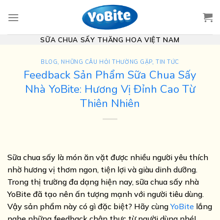
Skip
to
content
SỮA CHUA SẤY THĂNG HOA VIỆT NAM
BLOG
,
NHỮNG CÂU HỎI THƯỜNG GẶP
,
TIN TỨC
Feedback Sản Phẩm Sữa Chua Sấy
Nhà YoBite: Hương Vị Đỉnh Cao Từ
Thiên Nhiên
Sữa chua sấy là món ăn vặt được nhiều người yêu thích
nhờ hương vị thơm ngon, tiện lợi và giàu dinh dưỡng.
Trong thị trường đa dạng hiện nay, sữa chua sấy nhà
YoBite đã tạo nên ấn tượng mạnh với người tiêu dùng.
Vậy sản phẩm này có gì đặc biệt? Hãy cùng
YoBite
lắng
nghe những feedback chân thực từ người dùng nhé!