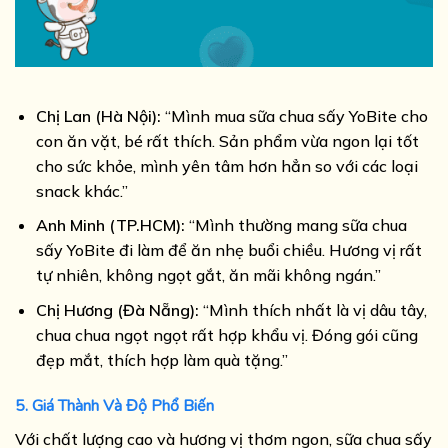
Chị Lan (Hà Nội):
“Mình mua sữa chua sấy YoBite cho
con ăn vặt, bé rất thích. Sản phẩm vừa ngon lại tốt
cho sức khỏe, mình yên tâm hơn hẳn so với các loại
snack khác.”
Anh Minh (TP.HCM):
“Mình thường mang sữa chua
sấy YoBite đi làm để ăn nhẹ buổi chiều. Hương vị rất
tự nhiên, không ngọt gắt, ăn mãi không ngán.”
Chị Hương (Đà Nẵng):
“Mình thích nhất là vị dâu tây,
chua chua ngọt ngọt rất hợp khẩu vị. Đóng gói cũng
đẹp mắt, thích hợp làm quà tặng.”
5. Giá Thành Và Độ Phổ Biến
Với chất lượng cao và hương vị thơm ngon, sữa chua sấy