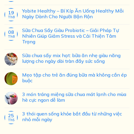
Yobite Healthy – Bí Kíp Ăn Uống Healthy Mỗi
19
Ngày Dành Cho Người Bận Rộn
Th8
Sữa Chua Sấy Giàu Probiotic – Giải Pháp Tự
08
Nhiên Giúp Giảm Stress và Cải Thiện Tâm
Th8
Trạng
Sữa chua sấy mix hạt: bữa ăn nhẹ giàu năng
lượng cho ngày dài tràn đầy sức sống
Mẹo tập cho trẻ ăn đúng bữa mà không cần ép
buộc
3 món tráng miệng sữa chua mát lạnh cho mùa
hè cực ngon dễ làm
3 thói quen sống khỏe bắt đầu từ những việc
25
nhỏ mỗi ngày
Th5