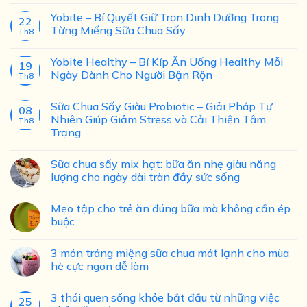
Yobite – Bí Quyết Giữ Trọn Dinh Dưỡng Trong
22
Từng Miếng Sữa Chua Sấy
Th8
Yobite Healthy – Bí Kíp Ăn Uống Healthy Mỗi
19
Ngày Dành Cho Người Bận Rộn
Th8
Sữa Chua Sấy Giàu Probiotic – Giải Pháp Tự
08
Nhiên Giúp Giảm Stress và Cải Thiện Tâm
Th8
Trạng
Sữa chua sấy mix hạt: bữa ăn nhẹ giàu năng
lượng cho ngày dài tràn đầy sức sống
Mẹo tập cho trẻ ăn đúng bữa mà không cần ép
buộc
3 món tráng miệng sữa chua mát lạnh cho mùa
hè cực ngon dễ làm
3 thói quen sống khỏe bắt đầu từ những việc
25