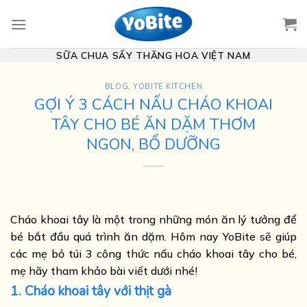
Skip
to
content
SỮA CHUA SẤY THĂNG HOA VIỆT NAM
BLOG
,
YOBITE KITCHEN
GỢI Ý 3 CÁCH NẤU CHÁO KHOAI
TÂY CHO BÉ ĂN DẶM THƠM
NGON, BỔ DƯỠNG
Cháo khoai tây là một trong những món ăn lý tưởng để
bé bắt đầu quá trình ăn dặm. Hôm nay YoBite sẽ giúp
các mẹ bỏ túi 3 công thức nấu cháo khoai tây cho bé,
mẹ hãy tham khảo bài viết dưới nhé!
1. Cháo khoai tây với thịt gà