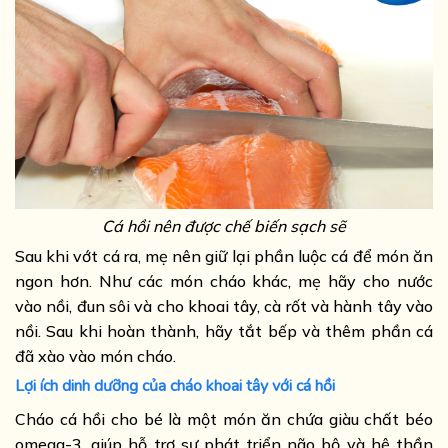
Cá hồi nên được chế biến sạch sẽ
Sau khi vớt cá ra, mẹ nên giữ lại phần luộc cá để món ăn
ngon hơn. Như các món cháo khác, mẹ hãy cho nước
vào nồi, đun sôi và cho khoai tây, cà rốt và hành tây vào
nồi. Sau khi hoàn thành, hãy tắt bếp và thêm phần cá
đã xào vào món cháo.
Lợi ích dinh dưỡng của cháo khoai tây với cá hồi
Cháo cá hồi cho bé là một món ăn chứa giàu chất béo
omega-3, giúp hỗ trợ sự phát triển não bộ và hệ thần