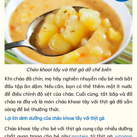
Cháo khoai tây và thịt gà dễ chế biến
Khi cháo đã chín, mẹ hãy nghiền nhuyễn nếu bé mới bắt
đầu tập ăn dặm. Nếu cần, bạn có thể thêm một ít nước
để điều chỉnh độ sệt của cháo. Cuối cùng, tắt bắp và đổ
cháo ra đĩa và là món cháo khoai tây với thịt gà đã sẵn
sàng để bé thưởng thức.
Lợi ích dinh dưỡng của cháo khoai tây với thịt gà
Cháo khoai tây cho bé với thịt gà cung cấp nhiều dưỡng
chất quan trọng cho bé như
protein
từ thịt gà,
vitamin