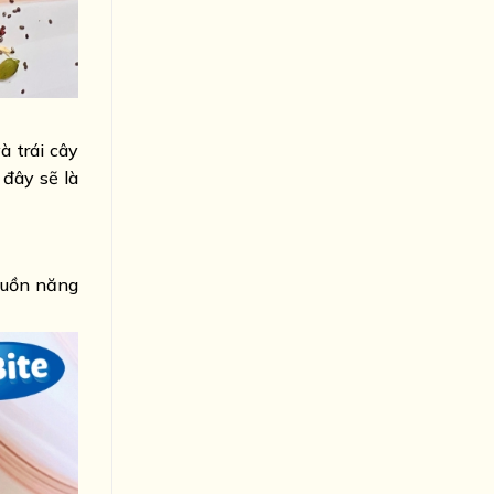
à trái cây
 đây sẽ là
nguồn năng