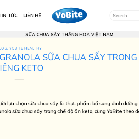
Search
TIN TỨC
LIÊN HỆ
for:
SỮA CHUA SẤY THĂNG HOA VIỆT NAM
LOG
,
YOBITE HEALTHY
G GRANOLA SỮA CHUA SẤY TRONG
IÊNG KETO
ời lựa chọn sữa chua sấy là thực phẩm bổ sung dinh dưỡng
anola sữa chua sấy trong chế độ ăn keto, cùng YoBite theo dõ