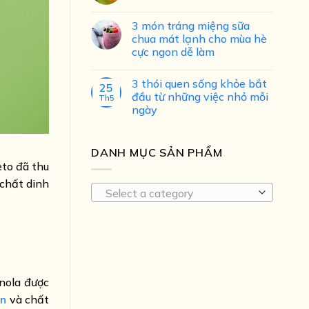
3 món tráng miệng sữa
chua mát lạnh cho mùa hè
cực ngon dễ làm
3 thói quen sống khỏe bắt
25
đầu từ những việc nhỏ mỗi
Th5
ngày
DANH MỤC SẢN PHẨM
eto đã thu
 chất dinh
Select a category
anola được
in
và chất