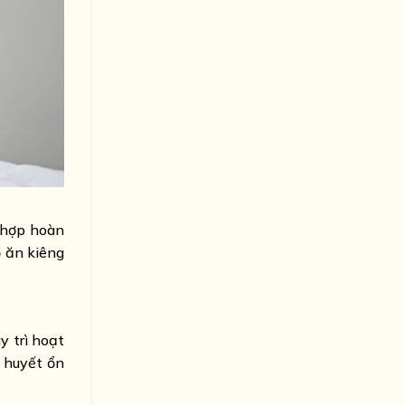
t hợp hoàn
ộ ăn kiêng
y trì hoạt
 huyết ổn