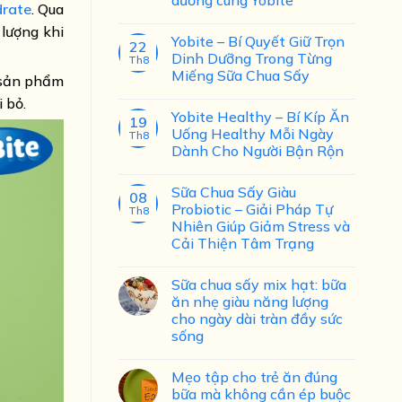
drate
. Qua
 lượng khi
Yobite – Bí Quyết Giữ Trọn
22
Dinh Dưỡng Trong Từng
Th8
Miếng Sữa Chua Sấy
à sản phẩm
 bỏ.
Yobite Healthy – Bí Kíp Ăn
19
Uống Healthy Mỗi Ngày
Th8
Dành Cho Người Bận Rộn
Sữa Chua Sấy Giàu
08
Probiotic – Giải Pháp Tự
Th8
Nhiên Giúp Giảm Stress và
Cải Thiện Tâm Trạng
Sữa chua sấy mix hạt: bữa
ăn nhẹ giàu năng lượng
cho ngày dài tràn đầy sức
sống
Mẹo tập cho trẻ ăn đúng
bữa mà không cần ép buộc