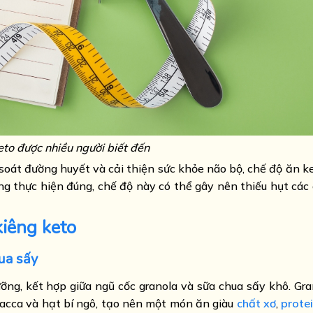
eto được nhiều người biết đến
soát đường huyết và cải thiện sức khỏe não bộ, chế độ ăn k
ng thực hiện đúng, chế độ này có thể gây nên thiếu hụt các
kiêng keto
ua sấy
ng, kết hợp giữa ngũ cốc granola và sữa chua sấy khô. Gr
macca và hạt bí ngô, tạo nên một món ăn giàu
chất xơ
,
prote