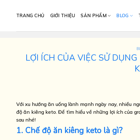
Skip
to
TRANG CHỦ
GIỚI THIỆU
SẢN PHẨM
BLOG
content
B
LỢI ÍCH CỦA VIỆC SỬ DỤN
K
Với xu hướng ăn uống lành mạnh ngày nay, nhiều ngư
độ ăn kiêng keto. Để tìm hiểu về những lợi ích của gr
sau nhé!
1. Chế độ ăn kiêng keto là gì?