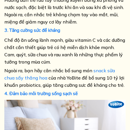
Hướng dẫn trẻ rửa tay thường xuyên bằng xà phòng và
nước sạch, đặc biệt là trước khi ăn và sau khi đi vệ sinh.
Ngoài ra, cần nhắc trẻ không chạm tay vào mắt, mũi,
miệng để giảm nguy cơ lây nhiễm.
3. Tăng cường sức đề kháng
Chế độ ăn uống lành mạnh, giàu vitamin C và các dưỡng
chất cần thiết giúp trẻ có hệ miễn dịch khỏe mạnh.
Cam, quýt, sữa chua và rau xanh là những thực phẩm lý
tưởng trong mùa cúm.
Ngoài ra, bạn hãy cân nhắc bổ sung món
snack sữa
chua sấy thăng hoa
của nhà YoBite để bổ sung 10 tỷ lợi
khuẩn probiotics, giúp tăng cường sưc đề kháng cho trẻ.
4. Đảm bảo môi trường sống sạch sẽ