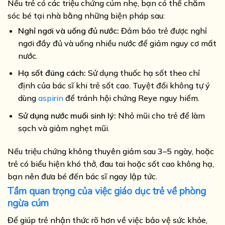
Nếu trẻ có các triệu chứng cúm nhẹ, bạn có thể chăm
sóc bé tại nhà bằng những biện pháp sau:
Nghỉ ngơi và uống đủ nước:
Đảm bảo trẻ được nghỉ
ngơi đầy đủ và uống nhiều nước để giảm nguy cơ mất
nước.
Hạ sốt đúng cách:
Sử dụng thuốc hạ sốt theo chỉ
định của bác sĩ khi trẻ sốt cao. Tuyệt đối không tự ý
dùng
aspirin
để tránh hội chứng Reye nguy hiểm.
Sử dụng nước muối sinh lý:
Nhỏ mũi cho trẻ để làm
sạch và giảm nghẹt mũi.
Nếu triệu chứng không thuyên giảm sau 3–5 ngày, hoặc
trẻ có biểu hiện khó thở, đau tai hoặc sốt cao không hạ,
bạn nên đưa bé đến bác sĩ ngay lập tức.
Tầm quan trọng của việc giáo dục trẻ về phòng
ngừa cúm
Để giúp trẻ nhận thức rõ hơn về việc bảo vệ sức khỏe,