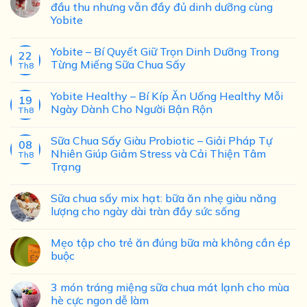
đầu thu nhưng vẫn đầy đủ dinh dưỡng cùng
Yobite
Yobite – Bí Quyết Giữ Trọn Dinh Dưỡng Trong
22
Từng Miếng Sữa Chua Sấy
Th8
Yobite Healthy – Bí Kíp Ăn Uống Healthy Mỗi
19
Ngày Dành Cho Người Bận Rộn
Th8
Sữa Chua Sấy Giàu Probiotic – Giải Pháp Tự
08
Nhiên Giúp Giảm Stress và Cải Thiện Tâm
Th8
Trạng
Sữa chua sấy mix hạt: bữa ăn nhẹ giàu năng
lượng cho ngày dài tràn đầy sức sống
Mẹo tập cho trẻ ăn đúng bữa mà không cần ép
buộc
3 món tráng miệng sữa chua mát lạnh cho mùa
hè cực ngon dễ làm