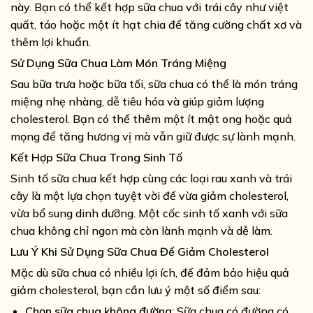
này. Bạn có thể kết hợp sữa chua với trái cây như việt
quất, táo hoặc một ít hạt chia để tăng cường chất xơ và
thêm lợi khuẩn.
Sử Dụng Sữa Chua Làm Món Tráng Miệng
Sau bữa trưa hoặc bữa tối, sữa chua có thể là món tráng
miệng nhẹ nhàng, dễ tiêu hóa và giúp giảm lượng
cholesterol. Bạn có thể thêm một ít mật ong hoặc quả
mọng để tăng hương vị mà vẫn giữ được sự lành mạnh.
Kết Hợp Sữa Chua Trong Sinh Tố
Sinh tố sữa chua kết hợp cùng các loại rau xanh và trái
cây là một lựa chọn tuyệt vời để vừa giảm cholesterol,
vừa bổ sung dinh dưỡng. Một cốc sinh tố xanh với sữa
chua không chỉ ngon mà còn lành mạnh và dễ làm.
Lưu Ý Khi Sử Dụng Sữa Chua Để Giảm Cholesterol
Mặc dù sữa chua có nhiều lợi ích, để đảm bảo hiệu quả
giảm cholesterol, bạn cần lưu ý một số điểm sau:
Chọn sữa chua không đường
: Sữa chua có đường có