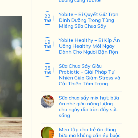
Yobite – Bí Quyết Giữ Trọn
22
Dinh Dưỡng Trong Từng
Th8
Miếng Sữa Chua Sấy
Yobite Healthy – Bí Kíp Ăn
19
Uống Healthy Mỗi Ngày
Th8
Dành Cho Người Bận Rộn
Sữa Chua Sấy Giàu
08
Probiotic – Giải Pháp Tự
Th8
Nhiên Giúp Giảm Stress và
Cải Thiện Tâm Trạng
Sữa chua sấy mix hạt: bữa
ăn nhẹ giàu năng lượng
cho ngày dài tràn đầy sức
sống
Mẹo tập cho trẻ ăn đúng
bữa mà không cần ép buộc