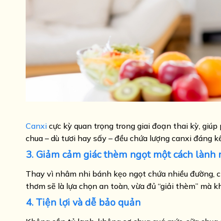
Canxi
cực kỳ quan trọng trong giai đoạn thai kỳ, giú
chua – dù tươi hay sấy – đều chứa lượng canxi đáng k
3. Giảm cảm giác thèm ngọt một cách lành
Thay vì nhâm nhi bánh kẹo ngọt chứa nhiều đường, ch
thơm sẽ là lựa chọn an toàn, vừa đủ “giải thèm” mà 
4. Tiện lợi và dễ bảo quản