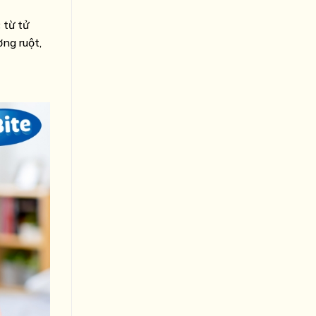
 từ tử
ng ruột,