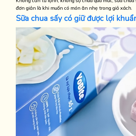
Không cần tủ lạnh, không sợ chua quá mức, sữa chua s
đơn giản là khi muốn có món ăn nhẹ trong giỏ xách.
Sữa chua sấy có giữ được lợi khu