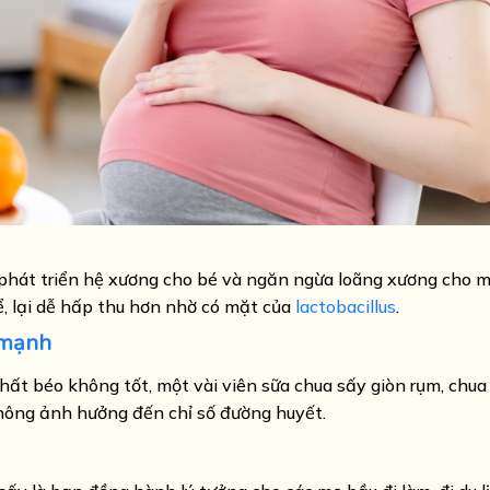
p phát triển hệ xương cho bé và ngăn ngừa loãng xương cho m
ể, lại dễ hấp thu hơn nhờ có mặt của
lactobacillus
.
 mạnh
ất béo không tốt, một vài viên sữa chua sấy giòn rụm, chua
không ảnh hưởng đến chỉ số đường huyết.