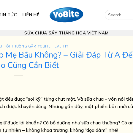
Search
TIN TỨC
LIÊN HỆ
for:
SỮA CHUA SẤY THĂNG HOA VIỆT NAM
U HỎI THƯỜNG GẶP
,
YOBITE HEALTHY
o Mẹ Bầu Không? – Giải Đáp Từ A Đế
o Cũng Cần Biết
 đều được “soi kỹ” từng chút một. Và sữa chua – vốn nổi tiế
ách được khuyên dùng. Nhưng gần đây, một phiên bản mới c
giữ được lợi khuẩn? Có bổ dưỡng như sữa chua thường? Có a
 tự nhiên – không khoa trương, không “dọa dẫm” nhé!