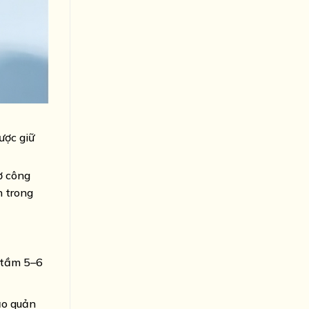
ược giữ
ờ công
n trong
(tầm 5–6
ảo quản