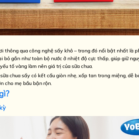
ơi thông qua công nghệ sấy khô – trong đó nổi bật nhất là 
ại bỏ gần như toàn bộ nước ở nhiệt độ cực thấp, giúp giữ ng
yếu tố vàng làm nên giá trị của sữa chua.
ữa chua sấy có kết cấu giòn nhẹ, xốp tan trong miệng, dễ 
ớn cho mẹ bầu bận rộn.
gì?
 kỳ