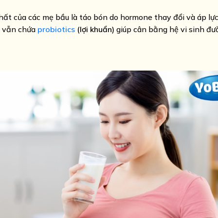
hất của các mẹ bầu là táo bón do hormone thay đổi và áp lực
– vẫn chứa
probiotics
(lợi khuẩn)
giúp cân bằng hệ vi sinh đườ