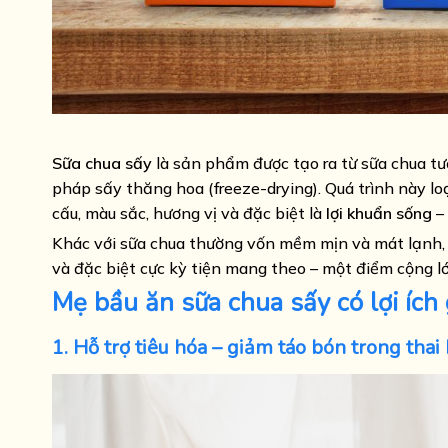
Sữa chua sấy
là sản phẩm được tạo ra từ sữa chua tư
pháp sấy thăng hoa (freeze-drying). Quá trình này lo
cấu, màu sắc, hương vị và đặc biệt là
lợi khuẩn sống
– 
Khác với sữa chua thường vốn mềm mịn và mát lạnh, s
và đặc biệt cực kỳ tiện mang theo – một điểm cộng l
Mẹ bầu ăn sữa chua sấy có lợi ích 
1. Hỗ trợ tiêu hóa – giảm táo bón trong thai