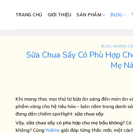
Skip
to
TRANG CHỦ
GIỚI THIỆU
SẢN PHẨM
BLOG
content
BLOG
,
NHỮNG CÂ
Sữa Chua Sấy Có Phù Hợp Ch
Mẹ Nà
Khi mang thai, mọi thứ từ bữa ăn sáng đến món ăn vặt
phẩm vàng cho hệ tiêu hóa – luôn nằm trong danh s
đang dần chiếm spotlight:
sữa chua sấy
.
Vậy,
sữa chua sấy có phù hợp cho mẹ bầu không?
Có 
không? Cùng
YoBite
giải đáp từng thắc mắc một cách