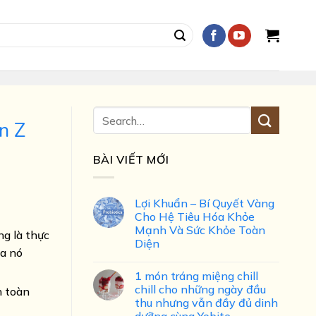
n Z
BÀI VIẾT MỚI
Lợi Khuẩn – Bí Quyết Vàng
Cho Hệ Tiêu Hóa Khỏe
Mạnh Và Sức Khỏe Toàn
ng là thực
Diện
ủa nó
1 món tráng miệng chill
chill cho những ngày đầu
n toàn
thu nhưng vẫn đầy đủ dinh
dưỡng cùng Yobite