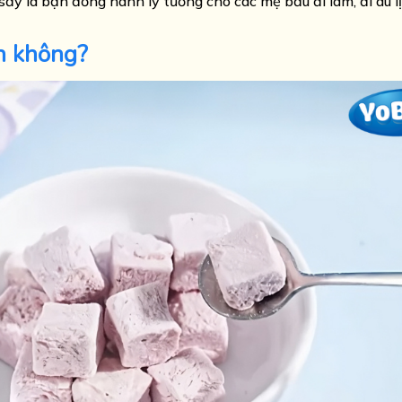
ấy là bạn đồng hành lý tưởng cho các mẹ bầu đi làm, đi du l
ẩn không?