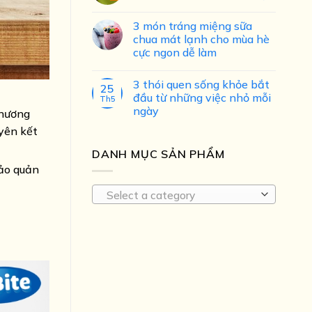
3 món tráng miệng sữa
chua mát lạnh cho mùa hè
cực ngon dễ làm
3 thói quen sống khỏe bắt
25
đầu từ những việc nhỏ mỗi
Th5
ngày
phương
uyên kết
DANH MỤC SẢN PHẨM
bảo quản
Select a category