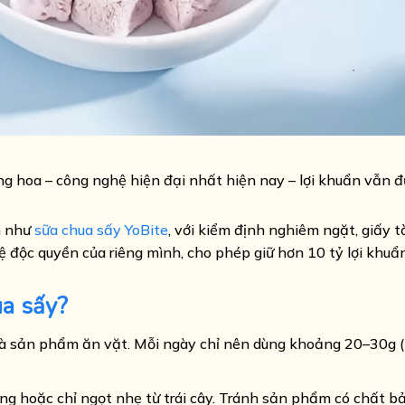
ăng hoa – công nghệ hiện đại nhất hiện nay – lợi khuẩn vẫn đ
n như
sữa chua sấy YoBite
, với kiểm định nghiêm ngặt, giấy t
ệ độc quyền của riêng mình, cho phép giữ hơn 10 tỷ lợi khuẩ
ua sấy?
là sản phẩm ăn vặt. Mỗi ngày chỉ nên dùng khoảng 20–30g 
ng hoặc chỉ ngọt nhẹ từ trái cây. Tránh sản phẩm có chất b