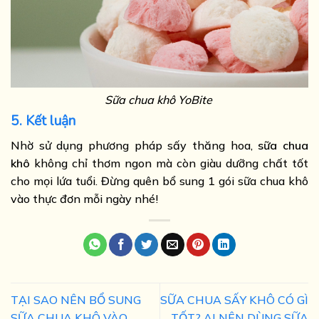
Sữa chua khô YoBite
5. Kết luận
Nhờ sử dụng phương pháp sấy thăng hoa,
sữa chua
khô
không chỉ thơm ngon mà còn giàu dưỡng chất tốt
cho mọi lứa tuổi. Đừng quên bổ sung 1 gói sữa chua khô
vào thực đơn mỗi ngày nhé!
TẠI SAO NÊN BỔ SUNG
SỮA CHUA SẤY KHÔ CÓ GÌ
SỮA CHUA KHÔ VÀO
TỐT? AI NÊN DÙNG SỮA