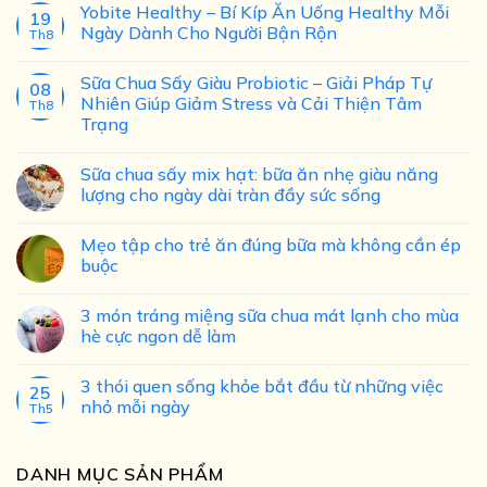
Yobite Healthy – Bí Kíp Ăn Uống Healthy Mỗi
19
Ngày Dành Cho Người Bận Rộn
Th8
Sữa Chua Sấy Giàu Probiotic – Giải Pháp Tự
08
Nhiên Giúp Giảm Stress và Cải Thiện Tâm
Th8
Trạng
Sữa chua sấy mix hạt: bữa ăn nhẹ giàu năng
lượng cho ngày dài tràn đầy sức sống
Mẹo tập cho trẻ ăn đúng bữa mà không cần ép
buộc
3 món tráng miệng sữa chua mát lạnh cho mùa
hè cực ngon dễ làm
3 thói quen sống khỏe bắt đầu từ những việc
25
nhỏ mỗi ngày
Th5
DANH MỤC SẢN PHẨM