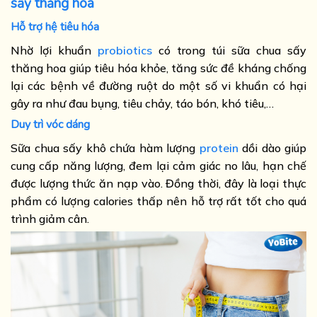
sấy thăng hoa
Hỗ trợ hệ tiêu hóa
Nhờ lợi khuẩn
probiotics
có trong túi sữa chua sấy
thăng hoa giúp tiêu hóa khỏe, tăng sức đề kháng chống
lại các bệnh về đường ruột do một số vi khuẩn có hại
gây ra như đau bụng, tiêu chảy, táo bón, khó tiêu,…
Duy trì vóc dáng
Sữa chua sấy khô chứa hàm lượng
protein
dồi dào giúp
cung cấp năng lượng, đem lại cảm giác no lâu, hạn chế
được lượng thức ăn nạp vào. Đồng thời, đây là loại thực
phẩm có lượng calories thấp nên hỗ trợ rất tốt cho quá
trình giảm cân.