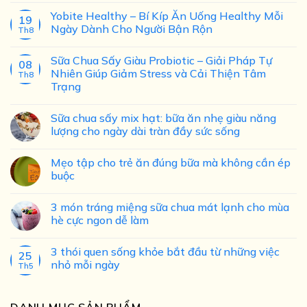
Yobite Healthy – Bí Kíp Ăn Uống Healthy Mỗi
19
Ngày Dành Cho Người Bận Rộn
Th8
Sữa Chua Sấy Giàu Probiotic – Giải Pháp Tự
08
Nhiên Giúp Giảm Stress và Cải Thiện Tâm
Th8
Trạng
Sữa chua sấy mix hạt: bữa ăn nhẹ giàu năng
lượng cho ngày dài tràn đầy sức sống
Mẹo tập cho trẻ ăn đúng bữa mà không cần ép
buộc
3 món tráng miệng sữa chua mát lạnh cho mùa
hè cực ngon dễ làm
3 thói quen sống khỏe bắt đầu từ những việc
25
nhỏ mỗi ngày
Th5