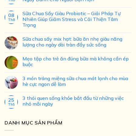
Th8
Sữa Chua Sấy Giàu Probiotic – Giải Pháp Tự
08
Nhiên Giúp Giảm Stress và Cải Thiện Tâm
Th8
Trạng
Sữa chua sấy mix hạt: bữa ăn nhẹ giàu năng
lượng cho ngày dài tràn đầy sức sống
Mẹo tập cho trẻ ăn đúng bữa mà không cần ép
buộc
3 món tráng miệng sữa chua mát lạnh cho mùa
hè cực ngon dễ làm
3 thói quen sống khỏe bắt đầu từ những việc
25
nhỏ mỗi ngày
Th5
DANH MỤC SẢN PHẨM