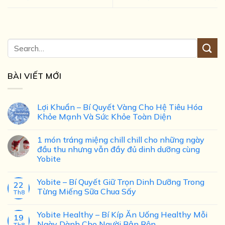
BÀI VIẾT MỚI
Lợi Khuẩn – Bí Quyết Vàng Cho Hệ Tiêu Hóa
Khỏe Mạnh Và Sức Khỏe Toàn Diện
1 món tráng miệng chill chill cho những ngày
đầu thu nhưng vẫn đầy đủ dinh dưỡng cùng
Yobite
Yobite – Bí Quyết Giữ Trọn Dinh Dưỡng Trong
22
Từng Miếng Sữa Chua Sấy
Th8
Yobite Healthy – Bí Kíp Ăn Uống Healthy Mỗi
19
Ngày Dành Cho Người Bận Rộn