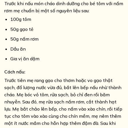
Trước khi nấu món cháo dinh dưỡng cho bé tôm với nấm
rơm mẹ chuẩn bị một số nguyên liệu sau:
100g tôm
50g gạo tẻ
50g nấm rơm
Dầu ăn
Gia vị ăn dặm
Cách nấu:
Trước tiên mẹ rang gạo cho thơm hoặc vo gạo thật
sạch, đổ lượng nước vừa đủ, bắt lên bếp nấu nhừ thành
cháo. Mẹ bóc vỏ tôm, rửa sạch, bỏ chỉ đen rồi băm
nhuyễn. Sau đó, mẹ rửa sạch nấm rơm, cắt thành hạt
lựu. Mẹ bắt chảo lên bếp, cho nấm vào xào chín, rồi tiếp
tục cho tôm vào xào cùng cho chín mềm, mẹ nêm thêm
một ít nước mắm cho hỗn hợp thêm đậm đà. Sau khi