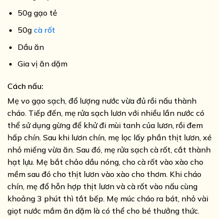
50g gạo tẻ
50g
cà rốt
Dầu ăn
Gia vị ăn dặm
Cách nấu:
Mẹ vo gạo sạch, đổ lượng nước vừa đủ rồi nấu thành
cháo. Tiếp đến, mẹ rửa sạch lươn với nhiều lần nước có
thể sử dụng gừng để khử đi mùi tanh của lươn, rồi đem
hấp chín. Sau khi lươn chín, mẹ lọc lấy phần thịt lươn, xé
nhỏ miếng vừa ăn. Sau đó, mẹ rửa sạch cà rốt, cắt thành
hạt lựu. Mẹ bắt chảo dầu nóng, cho cà rốt vào xào cho
mềm sau đó cho thịt lươn vào xào cho thơm. Khi cháo
chín, mẹ đổ hỗn hợp thịt lươn và cà rốt vào nấu cùng
khoảng 3 phút thì tắt bếp. Mẹ múc cháo ra bát, nhỏ vài
giọt nước mắm ăn dặm là có thể cho bé thưởng thức.