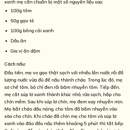
xanh mẹ cần chuẩn bị một số nguyên liệu sau:
100g tôm
50g gạo tẻ
100g bông cải xanh
Dầu ăn
Gia vị ăn dặm
Cách nấu:
Đầu tiên, mẹ vo gạo thật sạch với nhiều lần nước rồi đổ
lượng nước vừa đủ để nấu thành cháo. Trong lúc đó, mẹ
sơ chế tôm, bỏ chỉ đen rồi băm nhuyễn tôm. Tiếp đến,
mẹ cắt súp lơ xanh thành khúc nhỏ, rửa sạch, hấp cho
chín mềm. Sau khi súp lơ chín, mẹ đem xay nhuyễn mịn.
Mẹ bắt chảo dầu nóng, cho tôm đã băm nhuyễn vào
xào cho chín. Khi cháo đã chín mẹ cho tôm và súp lơ
xanh vào đảo đều nấu thêm khoảng 5 phút thì tắt bếp.