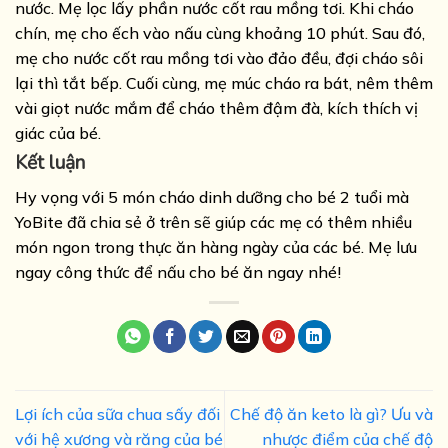
nước. Mẹ lọc lấy phần nước cốt rau mồng tơi. Khi cháo
chín, mẹ cho ếch vào nấu cùng khoảng 10 phút. Sau đó,
mẹ cho nước cốt rau mồng tơi vào đảo đều, đợi cháo sôi
lại thì tắt bếp. Cuối cùng, mẹ múc cháo ra bát, nêm thêm
vài giọt nước mắm để cháo thêm đậm đà, kích thích vị
giác của bé.
Kết luận
Hy vọng với 5 món cháo dinh dưỡng cho bé 2 tuổi mà
YoBite đã chia sẻ ở trên sẽ giúp các mẹ có thêm nhiều
món ngon trong thực ăn hàng ngày của các bé. Mẹ lưu
ngay công thức để nấu cho bé ăn ngay nhé!
Lợi ích của sữa chua sấy đối
Chế độ ăn keto là gì? Ưu và
với hệ xương và răng của bé
nhược điểm của chế độ