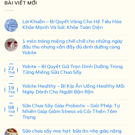
BÀI VIẾT MỚI
Lợi Khuẩn – Bí Quyết Vàng Cho Hệ Tiêu Hóa
Khỏe Mạnh Và Sức Khỏe Toàn Diện
1 món tráng miệng chill chill cho những ngày
đầu thu nhưng vẫn đầy đủ dinh dưỡng cùng
Yobite
Yobite – Bí Quyết Giữ Trọn Dinh Dưỡng Trong
22
Từng Miếng Sữa Chua Sấy
Th8
Yobite Healthy – Bí Kíp Ăn Uống Healthy Mỗi
19
Ngày Dành Cho Người Bận Rộn
Th8
Sữa Chua Sấy Giàu Probiotic – Giải Pháp Tự
08
Nhiên Giúp Giảm Stress và Cải Thiện Tâm
Th8
Trạng
Sữa chua sấy mix hạt: bữa ăn nhẹ giàu năng