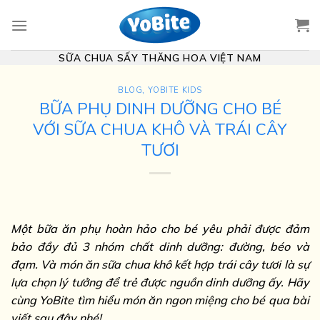
Skip
to
content
SỮA CHUA SẤY THĂNG HOA VIỆT NAM
BLOG
,
YOBITE KIDS
BỮA PHỤ DINH DƯỠNG CHO BÉ
VỚI SỮA CHUA KHÔ VÀ TRÁI CÂY
TƯƠI
Một bữa ăn phụ hoàn hảo cho bé yêu phải được đảm
bảo đầy đủ 3 nhóm chất dinh dưỡng: đường, béo và
đạm. Và món ăn sữa chua khô kết hợp trái cây tươi là sự
lựa chọn lý tưởng để trẻ được nguồn dinh dưỡng ấy. Hãy
cùng YoBite tìm hiểu món ăn ngon miệng cho bé qua bài
viết sau đây nhé!