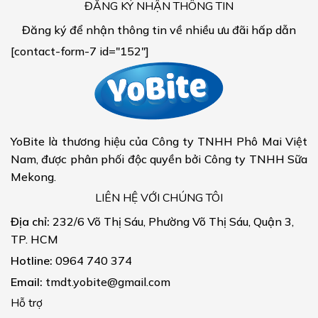
ĐĂNG KÝ NHẬN THÔNG TIN
Đăng ký để nhận thông tin về nhiều ưu đãi hấp dẫn
[contact-form-7 id="152"]
YoBite là thương hiệu của Công ty TNHH Phô Mai Việt
Nam, được phân phối độc quyền bởi Công ty TNHH Sữa
Mekong.
LIÊN HỆ VỚI CHÚNG TÔI
Địa chỉ:
232/6 Võ Thị Sáu, Phường Võ Thị Sáu, Quận 3,
TP. HCM
Hotline:
0964 740 374
Email:
tmdt.yobite@gmail.com
Hỗ trợ