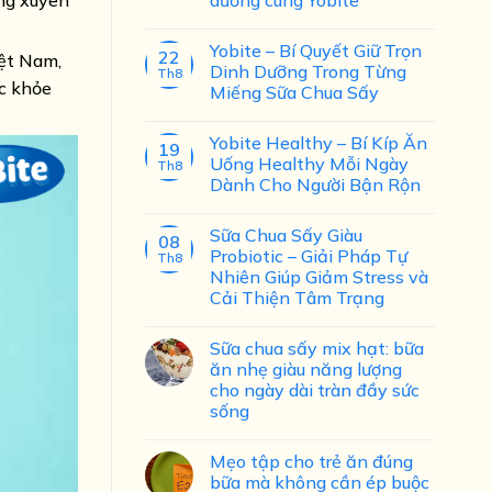
ờng xuyên
Yobite – Bí Quyết Giữ Trọn
22
iệt Nam,
Dinh Dưỡng Trong Từng
Th8
ức khỏe
Miếng Sữa Chua Sấy
Yobite Healthy – Bí Kíp Ăn
19
Uống Healthy Mỗi Ngày
Th8
Dành Cho Người Bận Rộn
Sữa Chua Sấy Giàu
08
Probiotic – Giải Pháp Tự
Th8
Nhiên Giúp Giảm Stress và
Cải Thiện Tâm Trạng
Sữa chua sấy mix hạt: bữa
ăn nhẹ giàu năng lượng
cho ngày dài tràn đầy sức
sống
Mẹo tập cho trẻ ăn đúng
bữa mà không cần ép buộc