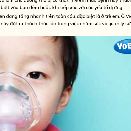
 và làm cho đường thở bị co thắt. Trẻ em mắc bệnh này thư
 biệt vào ban đêm hoặc khi tiếp xúc với các yếu tố dị ứng.
ễn đang tăng nhanh trên toàn cầu, đặc biệt là ở trẻ em. Ở V
này đặt ra thách thức lớn trong việc chăm sóc và quản lý s