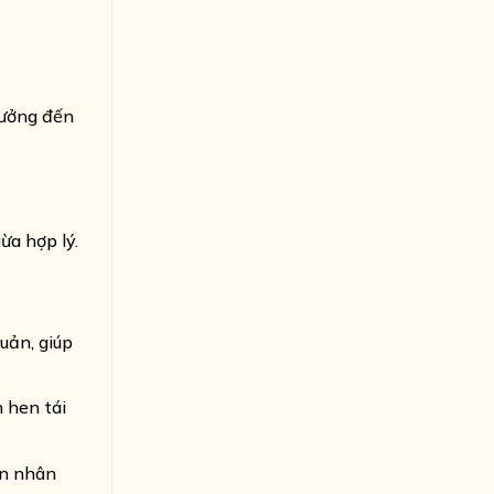
hưởng đến
ừa hợp lý.
uản, giúp
 hen tái
ên nhân