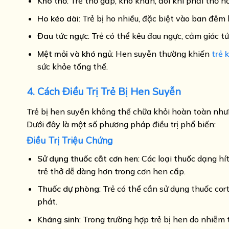
Khó thở
: Trẻ thở gấp, khó khăn, đôi khi phải thở 
Ho kéo dài
: Trẻ bị ho nhiều, đặc biệt vào ban đêm
Đau tức ngực
: Trẻ có thể kêu đau ngực, cảm giác t
Mệt mỏi và khó ngủ
: Hen suyễn thường khiến
trẻ 
sức khỏe tổng thể.
4. Cách Điều Trị Trẻ Bị Hen Suyễn
Trẻ bị hen suyễn không thể chữa khỏi hoàn toàn nhưn
Dưới đây là một số phương pháp điều trị phổ biến:
Điều Trị Triệu Chứng
Sử dụng thuốc cắt cơn hen
: Các loại thuốc dạng h
trẻ thở dễ dàng hơn trong cơn hen cấp.
Thuốc dự phòng
: Trẻ có thể cần sử dụng thuốc co
phát.
Kháng sinh
: Trong trường hợp trẻ bị hen do nhiễm 