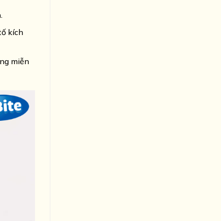
.
ố kích
ống miễn