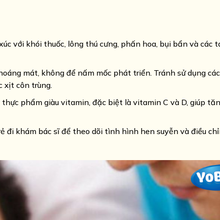
 xúc với khói thuốc, lông thú cưng, phấn hoa, bụi bẩn và các 
 thoáng mát, không để nấm mốc phát triển. Tránh sử dụng cá
xịt côn trùng.
i thực phẩm giàu vitamin, đặc biệt là vitamin C và D, giúp tă
ẻ đi khám bác sĩ để theo dõi tình hình hen suyễn và điều ch