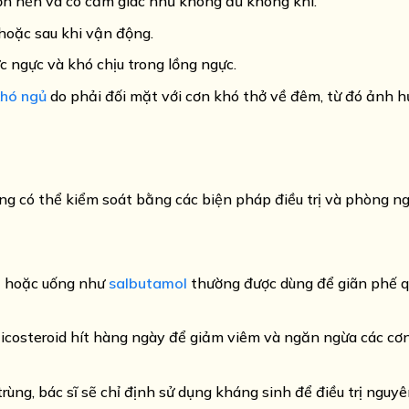
hổn hển và có cảm giác như không đủ không khí.
 hoặc sau khi vận động.
ức ngực và khó chịu trong lồng ngực.
khó ngủ
do phải đối mặt với cơn khó thở về đêm, từ đó ảnh 
g có thể kiểm soát bằng các biện pháp điều trị và phòng ng
ít hoặc uống như
salbutamol
thường được dùng để giãn phế q
rticosteroid hít hàng ngày để giảm viêm và ngăn ngừa các cơn
trùng, bác sĩ sẽ chỉ định sử dụng kháng sinh để điều trị nguy