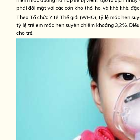
niêm mạc đường hô hấp sẽ bị viêm, tạo ra dịch nhầy
phải đối mặt với các cơn khó thở, ho, và khò khè, đặc
Theo Tổ chức Y tế Thế giới (WHO), tỷ lệ mắc hen suy
tỷ lệ trẻ em mắc hen suyễn chiếm khoảng 3,2%. Điều 
cho trẻ.