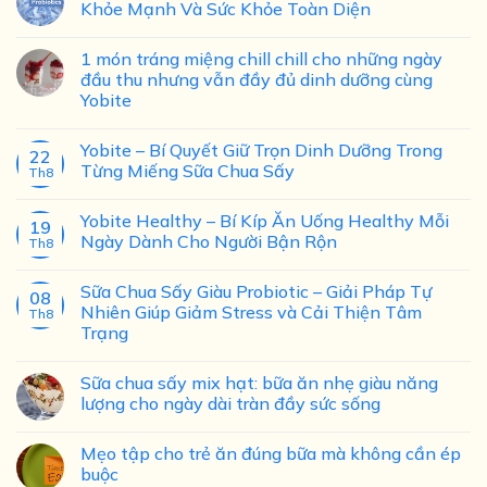
Khỏe Mạnh Và Sức Khỏe Toàn Diện
1 món tráng miệng chill chill cho những ngày
đầu thu nhưng vẫn đầy đủ dinh dưỡng cùng
Yobite
Yobite – Bí Quyết Giữ Trọn Dinh Dưỡng Trong
22
Từng Miếng Sữa Chua Sấy
Th8
Yobite Healthy – Bí Kíp Ăn Uống Healthy Mỗi
19
Ngày Dành Cho Người Bận Rộn
Th8
Sữa Chua Sấy Giàu Probiotic – Giải Pháp Tự
08
Nhiên Giúp Giảm Stress và Cải Thiện Tâm
Th8
Trạng
Sữa chua sấy mix hạt: bữa ăn nhẹ giàu năng
lượng cho ngày dài tràn đầy sức sống
Mẹo tập cho trẻ ăn đúng bữa mà không cần ép
buộc