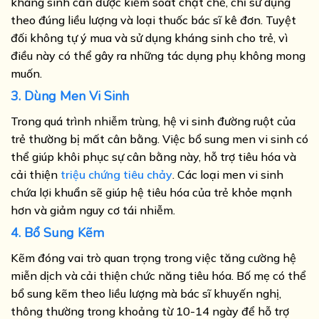
kháng sinh cần được kiểm soát chặt chẽ, chỉ sử dụng
theo đúng liều lượng và loại thuốc bác sĩ kê đơn. Tuyệt
đối không tự ý mua và sử dụng kháng sinh cho trẻ, vì
điều này có thể gây ra những tác dụng phụ không mong
muốn.
3. Dùng Men Vi Sinh
Trong quá trình nhiễm trùng, hệ vi sinh đường ruột của
trẻ thường bị mất cân bằng. Việc bổ sung men vi sinh có
thể giúp khôi phục sự cân bằng này, hỗ trợ tiêu hóa và
cải thiện
triệu chứng tiêu chảy
. Các loại men vi sinh
chứa lợi khuẩn sẽ giúp hệ tiêu hóa của trẻ khỏe mạnh
hơn và giảm nguy cơ tái nhiễm.
4. Bổ Sung Kẽm
Kẽm đóng vai trò quan trọng trong việc tăng cường hệ
miễn dịch và cải thiện chức năng tiêu hóa. Bố mẹ có thể
bổ sung kẽm theo liều lượng mà bác sĩ khuyến nghị,
thông thường trong khoảng từ 10-14 ngày để hỗ trợ