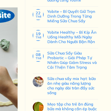
Yobite – Bí Quyết Giữ Trọn
22
Dinh Dưỡng Trong Từng
Th8
Miếng Sữa Chua Sấy
Yobite Healthy – Bí Kíp Ăn
19
Uống Healthy Mỗi Ngày
Th8
Dành Cho Người Bận Rộn
Sữa Chua Sấy Giàu
08
Probiotic – Giải Pháp Tự
Th8
Nhiên Giúp Giảm Stress và
Cải Thiện Tâm Trạng
Sữa chua sấy mix hạt: bữa
ăn nhẹ giàu năng lượng
cho ngày dài tràn đầy sức
sống
Mẹo tập cho trẻ ăn đúng
bữa mà không cần ép buộc