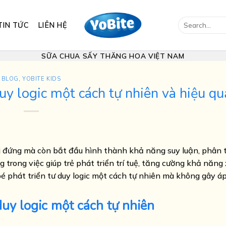
Search
TIN TỨC
LIÊN HỆ
for:
SỮA CHUA SẤY THĂNG HOA VIỆT NAM
BLOG
,
YOBITE KIDS
duy logic một cách tự nhiên và hiệu qu
đi đứng mà còn bắt đầu hình thành khả năng suy luận, phân t
 trong việc giúp trẻ phát triển trí tuệ, tăng cường khả năng 
 bé phát triển tư duy logic một cách tự nhiên mà không gây á
duy logic một cách tự nhiên