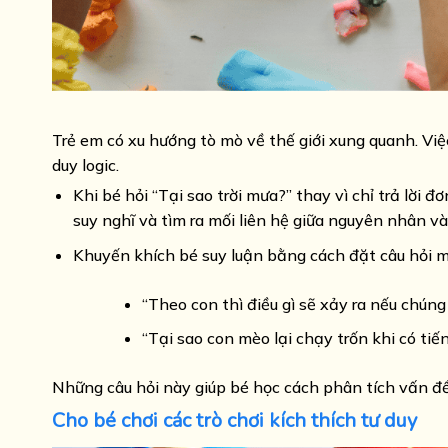
Trẻ em có xu hướng tò mò về thế giới xung quanh. Việ
duy logic.
Khi bé hỏi “Tại sao trời mưa?” thay vì chỉ trả lời đ
suy nghĩ và tìm ra mối liên hệ giữa nguyên nhân và
Khuyến khích bé suy luận bằng cách đặt câu hỏi m
“Theo con thì điều gì sẽ xảy ra nếu chúng
“Tại sao con mèo lại chạy trốn khi có tiế
Những câu hỏi này giúp bé học cách phân tích vấn đề 
Cho bé chơi các trò chơi kích thích tư duy