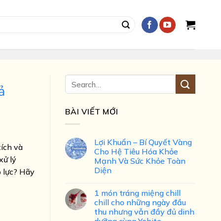
ả
BÀI VIẾT MỚI
Lợi Khuẩn – Bí Quyết Vàng
ích và
Cho Hệ Tiêu Hóa Khỏe
xử lý
Mạnh Và Sức Khỏe Toàn
Diện
p lực? Hãy
1 món tráng miệng chill
chill cho những ngày đầu
thu nhưng vẫn đầy đủ dinh
dưỡng cùng Yobite