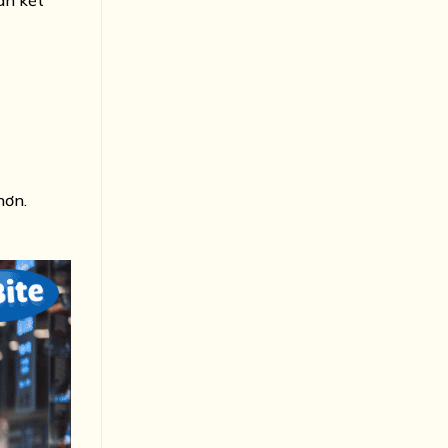
án kết
hơn.