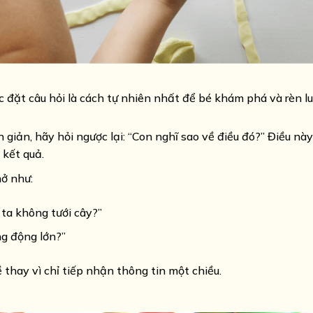
c đặt câu hỏi là cách tự nhiên nhất để bé khám phá và rèn l
ơn giản, hãy hỏi ngược lại: “Con nghĩ sao về điều đó?” Điều nà
 kết quả.
ở như:
 ta không tưới cây?”
ng động lớn?”
thay vì chỉ tiếp nhận thông tin một chiều.