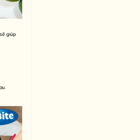
sẽ giúp
au.