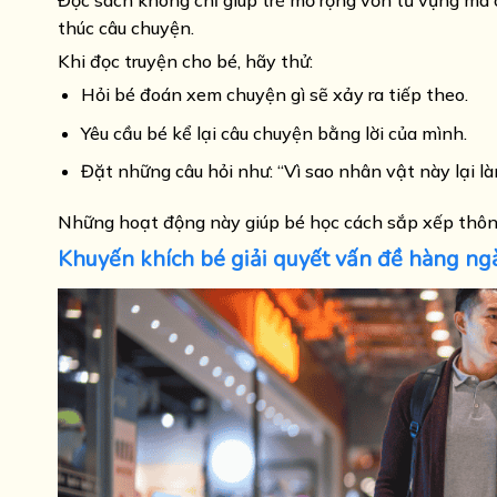
Đọc sách không chỉ giúp trẻ mở rộng vốn từ vựng mà cò
thúc câu chuyện.
Khi đọc truyện cho bé, hãy thử:
Hỏi bé đoán xem chuyện gì sẽ xảy ra tiếp theo.
Yêu cầu bé kể lại câu chuyện bằng lời của mình.
Đặt những câu hỏi như: “Vì sao nhân vật này lại là
Những hoạt động này giúp bé học cách sắp xếp thông 
Khuyến khích bé giải quyết vấn đề hàng ng