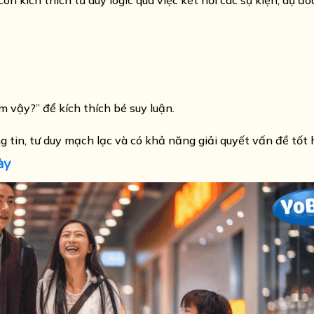
n kích thích tư duy logic qua việc kết nối các sự kiện, dự đo
m vậy?” để kích thích bé suy luận.
tin, tư duy mạch lạc và có khả năng giải quyết vấn đề tốt 
ày