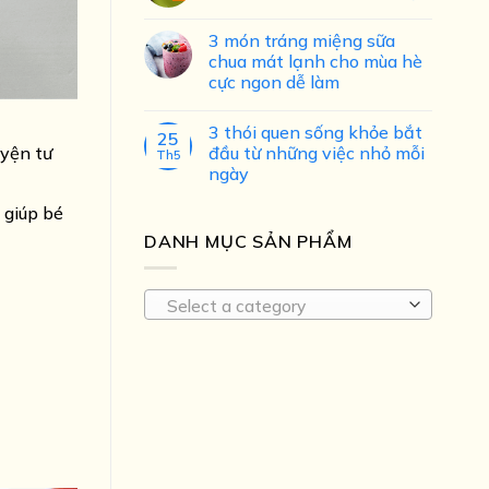
3 món tráng miệng sữa
chua mát lạnh cho mùa hè
cực ngon dễ làm
3 thói quen sống khỏe bắt
25
đầu từ những việc nhỏ mỗi
uyện tư
Th5
ngày
y giúp bé
DANH MỤC SẢN PHẨM
Select a category