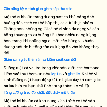
Cân bằng hệ vi sinh giúp giảm hấp thu calo
Một số vi khuẩn trong đường ruột có khả năng ảnh
hưởng đến cách cơ thể hấp thụ calo từ thực phẩm.
Chẳng hạn, những người có hệ vi sinh đa dạng và cân
bằng thường có xu hướng tiêu hao nhiều năng lượng
hơn, trong khi những người mất cân bằng vi khuẩn
đường ruột dễ bị tăng cân dù lượng ăn vào không thay
đổi.
Giảm cảm giác thèm ăn và kiểm soát cơn đói
Đường ruột có vai trò trong việc sản xuất các hormone
kiểm soát sự thèm ăn như
leptin
và
ghrelin
. Khi hệ vi
sinh đường ruột hoạt động tốt, nó giúp duy trì cảm giác
no lâu hơn và hạn chế tình trạng thèm ăn vô độ.
Tăng cường trao đổi chất, đốt cháy mỡ thừa
Một số lợi khuẩn có khả năng kích thích cơ thể sản
xuất axit béo chuỗi ngắn, giúp cải thiện độ nhạy insulin