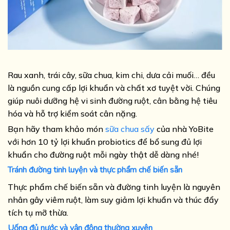
Rau xanh, trái cây, sữa chua, kim chi, dưa cải muối… đều
là nguồn cung cấp lợi khuẩn và chất xơ tuyệt vời. Chúng
giúp nuôi dưỡng hệ vi sinh đường ruột, cân bằng hệ tiêu
hóa và hỗ trợ kiểm soát cân nặng.
Bạn hãy tham khảo món
sữa chua sấy
của nhà YoBite
với hơn 10 tỷ lợi khuẩn probiotics để bổ sung đủ lợi
khuẩn cho đường ruột mỗi ngày thật dễ dàng nhé!
Tránh đường tinh luyện và thực phẩm chế biến sẵn
Thực phẩm chế biến sẵn và đường tinh luyện là nguyên
nhân gây viêm ruột, làm suy giảm lợi khuẩn và thúc đẩy
tích tụ mỡ thừa.
Uống đủ nước và vận động thường xuyên