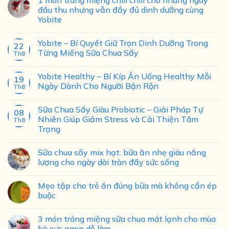
1 món tráng miệng chill chill cho những ngày
đầu thu nhưng vẫn đầy đủ dinh dưỡng cùng
Yobite
Yobite – Bí Quyết Giữ Trọn Dinh Dưỡng Trong
22
Từng Miếng Sữa Chua Sấy
Th8
Yobite Healthy – Bí Kíp Ăn Uống Healthy Mỗi
19
Ngày Dành Cho Người Bận Rộn
Th8
Sữa Chua Sấy Giàu Probiotic – Giải Pháp Tự
08
Nhiên Giúp Giảm Stress và Cải Thiện Tâm
Th8
Trạng
Sữa chua sấy mix hạt: bữa ăn nhẹ giàu năng
lượng cho ngày dài tràn đầy sức sống
Mẹo tập cho trẻ ăn đúng bữa mà không cần ép
buộc
3 món tráng miệng sữa chua mát lạnh cho mùa
hè cực ngon dễ làm