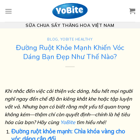
Skip
to
content
SỮA CHUA SẤY THĂNG HOA VIỆT NAM
BLOG
,
YOBITE HEALTHY
Đường Ruột Khỏe Mạnh Khiến Vóc
Dáng Bạn Đẹp Như Thế Nào?
Khi nhắc đến việc cải thiện vóc dáng, hầu hết mọi người
nghĩ ngay đến chế độ ăn kiêng khắt khe hoặc tập luyện
vất vả. Nhưng bạn có biết rằng một yếu tố quan trọng
không kém—thậm chí còn quyết định—chính là hệ tiêu
hóa của bạn? Hãy cùng
YoBite
tìm hiểu nhé!
Đường ruột khỏe mạnh: Chìa khóa vàng cho
vóc dáng cân đối