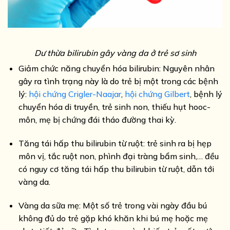
Dư thừa
bilirubin gây vàng da ở trẻ sơ sinh
Giảm chức năng chuyển hóa bilirubin: Nguyên nhân
gây ra tình trạng này là do trẻ bị một trong các bệnh
lý:
hội chứng Crigler-Naajar
,
hội chứng Gilbert
, bệnh lý
chuyển hóa di truyền, trẻ sinh non, thiếu hụt hooc-
môn, mẹ bị chứng đái tháo đường thai kỳ.
Tăng tái hấp thu bilirubin từ ruột: trẻ sinh ra bị hẹp
môn vị, tắc ruột non, phình đại tràng bẩm sinh,… đều
có nguy cơ tăng tái hấp thu bilirubin từ ruột, dẫn tới
vàng da.
Vàng da sữa mẹ: Một số trẻ trong vài ngày đầu bú
không đủ do trẻ gặp khó khăn khi bú mẹ hoặc mẹ