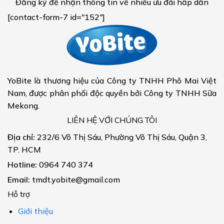
Đăng ký để nhận thông tin về nhiều ưu đãi hấp dẫn
[contact-form-7 id="152"]
YoBite là thương hiệu của Công ty TNHH Phô Mai Việt
Nam, được phân phối độc quyền bởi Công ty TNHH Sữa
Mekong.
LIÊN HỆ VỚI CHÚNG TÔI
Địa chỉ:
232/6 Võ Thị Sáu, Phường Võ Thị Sáu, Quận 3,
TP. HCM
Hotline:
0964 740 374
Email:
tmdt.yobite@gmail.com
Hỗ trợ
Giới thiệu