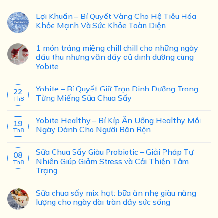
Lợi Khuẩn – Bí Quyết Vàng Cho Hệ Tiêu Hóa
Khỏe Mạnh Và Sức Khỏe Toàn Diện
1 món tráng miệng chill chill cho những ngày
đầu thu nhưng vẫn đầy đủ dinh dưỡng cùng
Yobite
Yobite – Bí Quyết Giữ Trọn Dinh Dưỡng Trong
22
Từng Miếng Sữa Chua Sấy
Th8
Yobite Healthy – Bí Kíp Ăn Uống Healthy Mỗi
19
Ngày Dành Cho Người Bận Rộn
Th8
Sữa Chua Sấy Giàu Probiotic – Giải Pháp Tự
08
Nhiên Giúp Giảm Stress và Cải Thiện Tâm
Th8
Trạng
Sữa chua sấy mix hạt: bữa ăn nhẹ giàu năng
lượng cho ngày dài tràn đầy sức sống