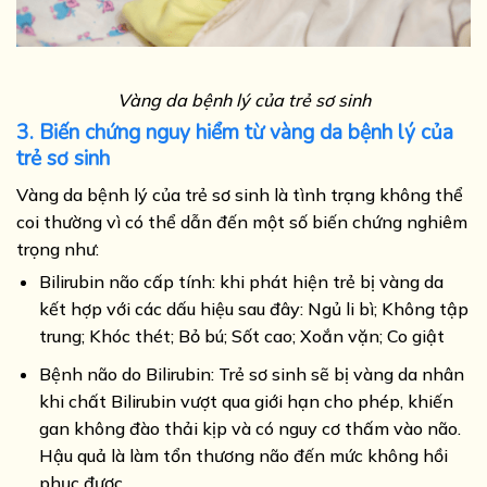
Vàng da bệnh lý của trẻ sơ sinh
3. Biến chứng nguy hiểm từ vàng da bệnh lý của
trẻ sơ sinh
Vàng da bệnh lý của trẻ sơ sinh là tình trạng không thể
coi thường vì có thể dẫn đến một số biến chứng nghiêm
trọng như:
Bilirubin não cấp tính: khi phát hiện trẻ bị vàng da
kết hợp với các dấu hiệu sau đây: Ngủ li bì; Không tập
trung; Khóc thét; Bỏ bú; Sốt cao; Xoắn vặn; Co giật
Bệnh não do Bilirubin: Trẻ sơ sinh sẽ bị vàng da nhân
khi chất Bilirubin vượt qua giới hạn cho phép, khiến
gan không đào thải kịp và có nguy cơ thấm vào não.
Hậu quả là làm tổn thương não đến mức không hồi
phục được.