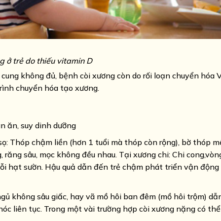
g ở trẻ do thiếu vitamin D
 cung không đủ, bệnh còi xương còn do rối loạn chuyển hóa V
trình chuyển hóa tạo xương.
án ăn, suy dinh dưỡng
g sọ: Thóp chậm liền (hơn 1 tuổi mà thóp còn rộng), bờ thóp 
g, răng sâu, mọc không đều nhau. Tại xương chi: Chi cong,vòn
huỗi hạt sườn. Hậu quả dẫn đến trẻ chậm phát triển vận động
 ngủ không sâu giấc, hay vã mồ hôi ban đêm (mồ hôi trộm) dẫ
hóc liên tục. Trong một vài trường hợp còi xương nặng có th