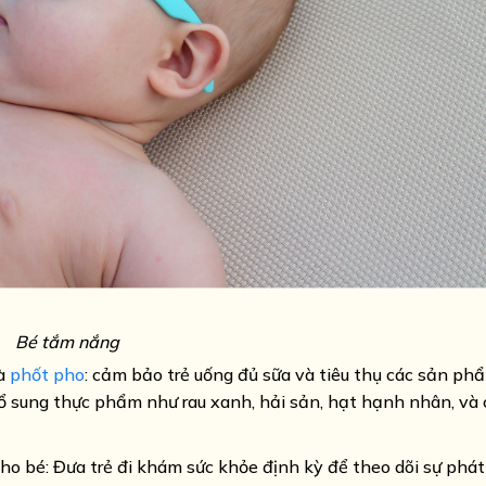
Bé tắm nắng
à
phốt pho
: cảm bảo trẻ uống đủ sữa và tiêu thụ các sản ph
ổ sung thực phẩm như rau xanh, hải sản, hạt hạnh nhân, và c
o bé: Đưa trẻ đi khám sức khỏe định kỳ để theo dõi sự phát 