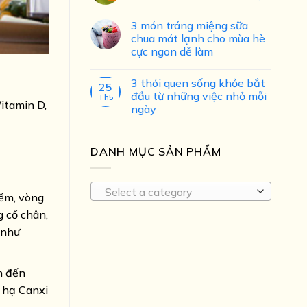
3 món tráng miệng sữa
chua mát lạnh cho mùa hè
cực ngon dễ làm
3 thói quen sống khỏe bắt
25
đầu từ những việc nhỏ mỗi
Th5
itamin D,
ngày
DANH MỤC SẢN PHẨM
Select a category
mềm, vòng
g cổ chân,
 như
n đến
ể hạ Canxi