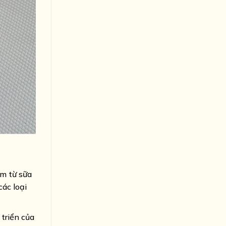
ẩm từ sữa
ác loại
triển của