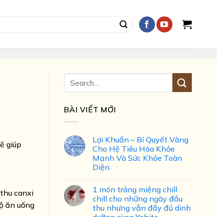
BÀI VIẾT MỚI
Lợi Khuẩn – Bí Quyết Vàng
sẽ giúp
Cho Hệ Tiêu Hóa Khỏe
Mạnh Và Sức Khỏe Toàn
Diện
1 món tráng miệng chill
 thu canxi
chill cho những ngày đầu
độ ăn uống
thu nhưng vẫn đầy đủ dinh
dưỡng cùng Yobite