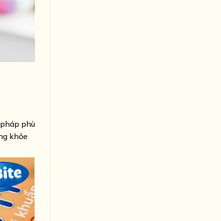
n pháp phù
ơng khỏe