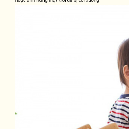
hoặc ánh nắng mặt trời dễ bị còi xương