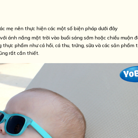
các mẹ nên thực hiện các một số biện pháp dưới đây
c với ánh nắng mặt trời vào buổi sáng sớm hoặc chiều muộn đ
g thực phẩm như cá hồi, cá thu, trứng, sữa và các sản phẩm t
ng rất cần thiết.