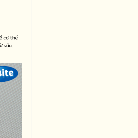
ể cơ thể
ừ sữa,