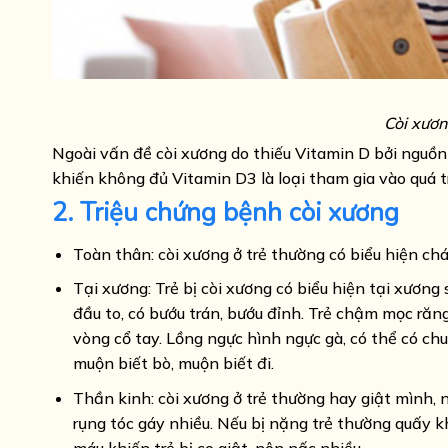
Còi xươn
Ngoài vấn đề còi xương do thiếu Vitamin D bởi nguồn
khiến không đủ Vitamin D3 là loại tham gia vào quá 
2. Triệu chứng bệnh còi xương
Toàn thân: còi xương ở trẻ thường có biểu hiện ch
Tại xương: Trẻ bị còi xương có biểu hiện tại xươn
đầu to, có bướu trán, bướu đỉnh. Trẻ chậm mọc răn
vòng cổ tay. Lồng ngực hình ngực gà, có thể có c
muộn biết bò, muộn biết đi.
Thần kinh: còi xương ở trẻ thường hay giật mình,
rụng tóc gáy nhiều. Nếu bị nặng trẻ thường quấy k
máu khiến trẻ bị co giật, nôn nấc nhiều.