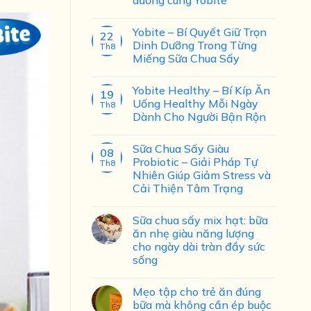
Yobite – Bí Quyết Giữ Trọn
22
Dinh Dưỡng Trong Từng
Th8
Miếng Sữa Chua Sấy
Yobite Healthy – Bí Kíp Ăn
19
Uống Healthy Mỗi Ngày
Th8
Dành Cho Người Bận Rộn
Sữa Chua Sấy Giàu
08
Probiotic – Giải Pháp Tự
Th8
Nhiên Giúp Giảm Stress và
Cải Thiện Tâm Trạng
Sữa chua sấy mix hạt: bữa
ăn nhẹ giàu năng lượng
cho ngày dài tràn đầy sức
sống
Mẹo tập cho trẻ ăn đúng
bữa mà không cần ép buộc