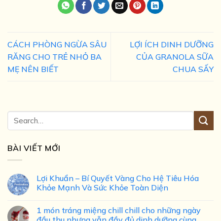
CÁCH PHÒNG NGỪA SÂU
LỢI ÍCH DINH DƯỠNG
RĂNG CHO TRẺ NHỎ BA
CỦA GRANOLA SỮA
MẸ NÊN BIẾT
CHUA SẤY
BÀI VIẾT MỚI
Lợi Khuẩn – Bí Quyết Vàng Cho Hệ Tiêu Hóa
Khỏe Mạnh Và Sức Khỏe Toàn Diện
1 món tráng miệng chill chill cho những ngày
đầu thu nhưng vẫn đầy đủ dinh dưỡng cùng