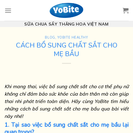
Skip
to
content
SỮA CHUA SẤY THĂNG HOA VIỆT NAM
BLOG
,
YOBITE HEALTHY
CÁCH BỔ SUNG CHẤT SẮT CHO
MẸ BẦU
Khi mang thai, việc bổ sung chất sắt cho cơ thể phụ nữ
không chỉ đảm bảo sức khỏe của bản thân mà còn giúp
thai nhi phát triển toàn diện. Hãy cùng YoBite tìm hiểu
những cách bổ sung chất sắt cho mẹ bầu qua bài viết
này nhé!
1. Tại sao việc bổ sung chất sắt cho mẹ bầu lại
quan trọng?