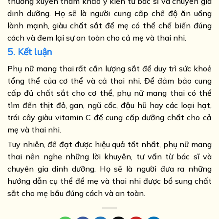
thường xuyên tham khảo ý kiến từ bác sĩ và chuyên gia
dinh dưỡng. Họ sẽ là người cung cấp chế độ ăn uống
lành mạnh, giàu chất sắt để mẹ có thể chế biến đúng
cách và đem lại sự an toàn cho cả mẹ và thai nhi.
5. Kết luận
Phụ nữ mang thai rất cần lượng sắt để duy trì sức khoẻ
tổng thể của cơ thể và cả thai nhi. Để đảm bảo cung
cấp đủ chất sắt cho cơ thể, phụ nữ mang thai có thể
tìm đến thịt đỏ, gan, ngũ cốc, đậu hũ hay các loại hạt,
trái cây giàu vitamin C để cung cấp dưỡng chất cho cả
mẹ và thai nhi.
Tuy nhiên, để đạt được hiệu quả tốt nhất, phụ nữ mang
thai nên nghe những lời khuyên, tư vấn từ bác sĩ và
chuyên gia dinh dưỡng. Họ sẽ là người đưa ra những
hướng dẫn cụ thể để mẹ và thai nhi được bổ sung chất
sắt cho mẹ bầu đúng cách và an toàn.