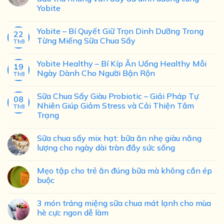
Yobite
Yobite – Bí Quyết Giữ Trọn Dinh Dưỡng Trong
22
Từng Miếng Sữa Chua Sấy
Th8
Yobite Healthy – Bí Kíp Ăn Uống Healthy Mỗi
19
Ngày Dành Cho Người Bận Rộn
Th8
Sữa Chua Sấy Giàu Probiotic – Giải Pháp Tự
08
Nhiên Giúp Giảm Stress và Cải Thiện Tâm
Th8
Trạng
Sữa chua sấy mix hạt: bữa ăn nhẹ giàu năng
lượng cho ngày dài tràn đầy sức sống
Mẹo tập cho trẻ ăn đúng bữa mà không cần ép
buộc
3 món tráng miệng sữa chua mát lạnh cho mùa
hè cực ngon dễ làm