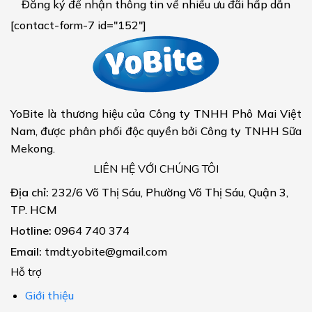
Đăng ký để nhận thông tin về nhiều ưu đãi hấp dẫn
[contact-form-7 id="152"]
YoBite là thương hiệu của Công ty TNHH Phô Mai Việt
Nam, được phân phối độc quyền bởi Công ty TNHH Sữa
Mekong.
LIÊN HỆ VỚI CHÚNG TÔI
Địa chỉ:
232/6 Võ Thị Sáu, Phường Võ Thị Sáu, Quận 3,
TP. HCM
Hotline:
0964 740 374
Email:
tmdt.yobite@gmail.com
Hỗ trợ
Giới thiệu