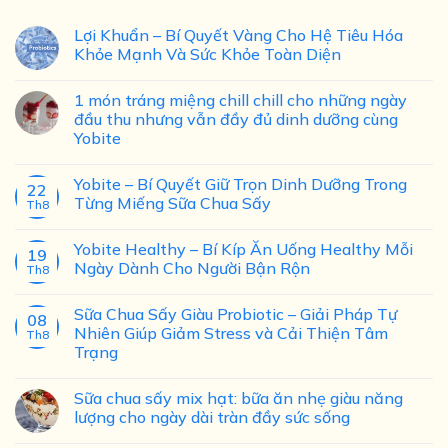
Lợi Khuẩn – Bí Quyết Vàng Cho Hệ Tiêu Hóa
Khỏe Mạnh Và Sức Khỏe Toàn Diện
1 món tráng miệng chill chill cho những ngày
đầu thu nhưng vẫn đầy đủ dinh dưỡng cùng
Yobite
Yobite – Bí Quyết Giữ Trọn Dinh Dưỡng Trong
22
Từng Miếng Sữa Chua Sấy
Th8
Yobite Healthy – Bí Kíp Ăn Uống Healthy Mỗi
19
Ngày Dành Cho Người Bận Rộn
Th8
Sữa Chua Sấy Giàu Probiotic – Giải Pháp Tự
08
Nhiên Giúp Giảm Stress và Cải Thiện Tâm
Th8
Trạng
Sữa chua sấy mix hạt: bữa ăn nhẹ giàu năng
lượng cho ngày dài tràn đầy sức sống