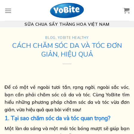
Skip
to
content
SỮA CHUA SẤY THĂNG HOA VIỆT NAM
BLOG
,
YOBITE HEALTHY
CÁCH CHĂM SÓC DA VÀ TÓC ĐƠN
GIẢN, HIỆU QUẢ
Để có một vẻ ngoài tươi tắn, rạng ngời, ngoài sắc vóc,
bạn cần phải chăm sóc cả da và tóc. Cùng YoBite tìm
hiểu những phương pháp chăm sóc da và tóc vừa đơn
giản, vừa hiệu quả qua bài viết sau!
1. Tại sao chăm sóc da và tóc quan trọng?
Một làn da sáng và một mái tóc bóng mượt sẽ giúp bạn