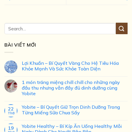
BÀI VIẾT MỚI
Lợi Khuẩn – Bí Quyết Vàng Cho Hệ Tiêu Hóa
Khỏe Mạnh Và Sức Khỏe Toàn Diện
1 món tráng miệng chill chill cho những ngày
đầu thu nhưng vẫn đầy đủ dinh dưỡng cùng
Yobite
Yobite – Bí Quyết Giữ Trọn Dinh Dưỡng Trong
22
Từng Miếng Sữa Chua Sấy
Th8
Yobite Healthy – Bí Kíp Ăn Uống Healthy Mỗi
19
Ngày Dành Cho Người Bận Rộn