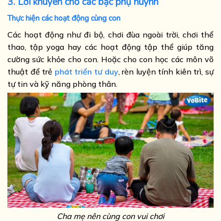
3. Lời khuyên cho các bậc phụ huynh
Thực hiện các hoạt động cùng con
Các hoạt động như đi bộ, chơi đùa ngoài trời, chơi thể
thao, tập yoga hay các hoạt động tập thể giúp tăng
cường sức khỏe cho con. Hoặc cho con học các môn võ
thuật để trẻ
phát triển tư duy
, rèn luyện tính kiên trì, sự
tự tin và kỹ năng phòng thân.
Cha mẹ nên cùng con vui chơi