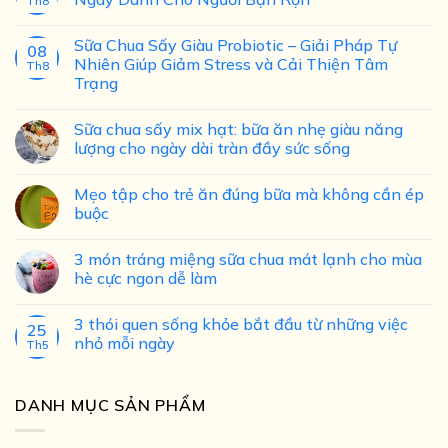
Th8
Sữa Chua Sấy Giàu Probiotic – Giải Pháp Tự
08
Nhiên Giúp Giảm Stress và Cải Thiện Tâm
Th8
Trạng
Sữa chua sấy mix hạt: bữa ăn nhẹ giàu năng
lượng cho ngày dài tràn đầy sức sống
Mẹo tập cho trẻ ăn đúng bữa mà không cần ép
buộc
3 món tráng miệng sữa chua mát lạnh cho mùa
hè cực ngon dễ làm
3 thói quen sống khỏe bắt đầu từ những việc
25
nhỏ mỗi ngày
Th5
DANH MỤC SẢN PHẨM