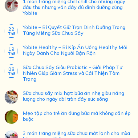
1 món tráng miệng chill chill cho những ngày
đầu thu nhưng vẫn đầy đủ dinh dưỡng cùng
Yobite
Yobite – Bí Quyết Giữ Trọn Dinh Dưỡng Trong
22
Từng Miếng Sữa Chua Sấy
Th8
Yobite Healthy – Bí Kíp Ăn Uống Healthy Mỗi
19
Ngày Dành Cho Người Bận Rộn
Th8
Sữa Chua Sấy Giàu Probiotic – Giải Pháp Tự
08
Nhiên Giúp Giảm Stress và Cải Thiện Tâm
Th8
Trạng
Sữa chua sấy mix hạt: bữa ăn nhẹ giàu năng
lượng cho ngày dài tràn đầy sức sống
Mẹo tập cho trẻ ăn đúng bữa mà không cần ép
buộc
3 món tráng miệng sữa chua mát lạnh cho mùa