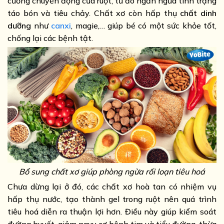
cường chuyển động của ruột, từ đó ngăn ngừa tình trạng
táo bón và tiêu chảy. Chất xơ còn hấp thụ
chất dinh
dưỡng
như
canxi
, magie,… giúp bé có một sức khỏe tốt,
chống lại các bệnh tật.
Bổ sung chất xơ giúp phòng ngừa rối loạn tiêu hoá
Chưa dừng lại ở đó, các chất xơ hoà tan có nhiệm vụ
hấp thụ nước, tạo thành gel trong ruột nên quá trình
tiêu hoá diễn ra thuận lợi hơn. Điều này giúp kiểm soát
đường huyết, giảm nguy cơ bệnh tim và tiểu đường, thừa