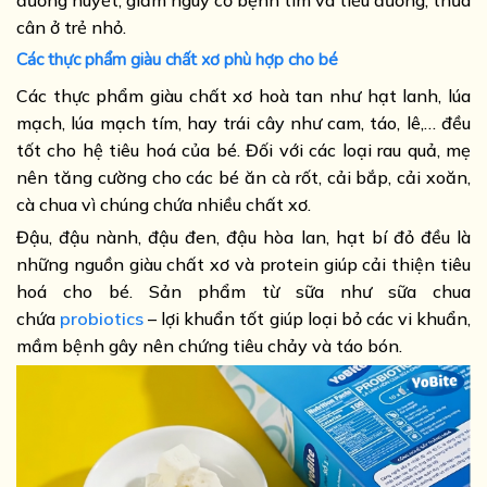
cân ở trẻ nhỏ.
Các thực phẩm giàu chất xơ phù hợp cho bé
Các thực phẩm giàu chất xơ hoà tan như hạt lanh, lúa
mạch, lúa mạch tím, hay trái cây như cam, táo, lê,… đều
tốt cho hệ tiêu hoá của bé. Đối với các loại rau quả, mẹ
nên tăng cường cho các bé ăn cà rốt, cải bắp, cải xoăn,
cà chua vì chúng chứa nhiều chất xơ.
Đậu, đậu nành, đậu đen, đậu hòa lan, hạt bí đỏ đều là
những nguồn giàu chất xơ và protein giúp cải thiện tiêu
hoá cho bé. Sản phẩm từ sữa như sữa chua
chứa
probiotics
– lợi khuẩn tốt giúp loại bỏ các vi khuẩn,
mầm bệnh gây nên chứng tiêu chảy và táo bón.