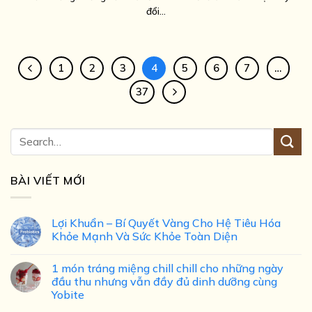
đổi...
1
2
3
4
5
6
7
…
37
BÀI VIẾT MỚI
Lợi Khuẩn – Bí Quyết Vàng Cho Hệ Tiêu Hóa
Khỏe Mạnh Và Sức Khỏe Toàn Diện
1 món tráng miệng chill chill cho những ngày
đầu thu nhưng vẫn đầy đủ dinh dưỡng cùng
Yobite