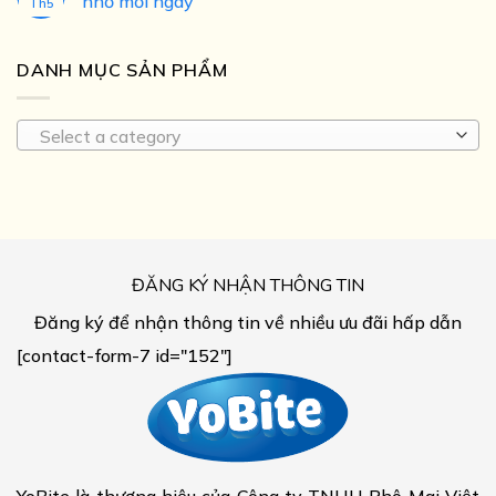
nhỏ mỗi ngày
Th5
DANH MỤC SẢN PHẨM
Select a category
ĐĂNG KÝ NHẬN THÔNG TIN
Đăng ký để nhận thông tin về nhiều ưu đãi hấp dẫn
[contact-form-7 id="152"]
YoBite là thương hiệu của Công ty TNHH Phô Mai Việt