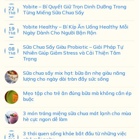
Yobite – Bí Quyết Giữ Trọn Dinh Dưỡng Trong
22
Từng Miếng Sữa Chua Sấy
Th8
Yobite Healthy – Bí Kíp Ăn Uống Healthy Mỗi
19
Ngày Dành Cho Người Bận Rộn
Th8
Sữa Chua Sấy Giàu Probiotic – Giải Pháp Tự
08
Nhiên Giúp Giảm Stress và Cải Thiện Tâm
Th8
Trạng
Sữa chua sấy mix hạt: bữa ăn nhẹ giàu năng
lượng cho ngày dài tràn đầy sức sống
Mẹo tập cho trẻ ăn đúng bữa mà không cần ép
buộc
3 món tráng miệng sữa chua mát lạnh cho mùa
hè cực ngon dễ làm
3 thói quen sống khỏe bắt đầu từ những việc
25