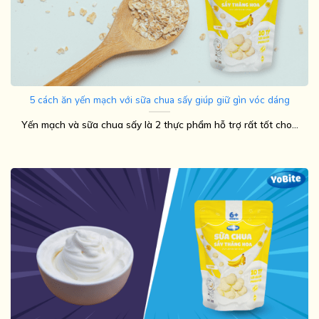
5 cách ăn yến mạch với sữa chua sấy giúp giữ gìn vóc dáng
Yến mạch và sữa chua sấy là 2 thực phẩm hỗ trợ rất tốt cho...