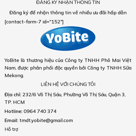
ĐĂNG KÝ NHẬN THÔNG TIN
Đăng ký để nhận thông tin về nhiều ưu đãi hấp dẫn
[contact-form-7 id="152"]
YoBite là thương hiệu của Công ty TNHH Phô Mai Việt
Nam, được phân phối độc quyền bởi Công ty TNHH Sữa
Mekong.
LIÊN HỆ VỚI CHÚNG TÔI
Địa chỉ:
232/6 Võ Thị Sáu, Phường Võ Thị Sáu, Quận 3,
TP. HCM
Hotline:
0964 740 374
Email:
tmdt.yobite@gmail.com
Hỗ trợ