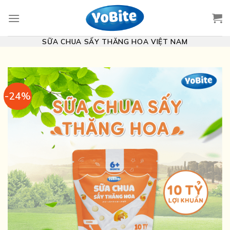
Skip
to
content
SỮA CHUA SẤY THĂNG HOA VIỆT NAM
-24%