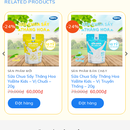
RELATED PRODUCTS
-24%
-24%
SẢN PHẨM MỚI
SẢN PHẨM BÁN CHẠY
Sữa Chua Sấy Thăng Hoa
Sữa Chua Sấy Thăng Hoa
YoBite Kids – Vị Chuối –
YoBite Kids – Vị Truyền
20g
Thống – 20g
79,000
₫
60,000
₫
79,000
₫
60,000
₫
Đặt hàng
Đặt hàng