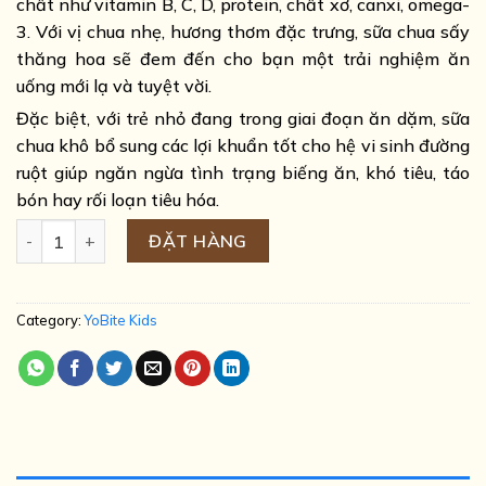
chất như vitamin B, C, D, protein, chất xơ, canxi, omega-
3. Với vị chua nhẹ, hương thơm đặc trưng, sữa chua sấy
thăng hoa sẽ đem đến cho bạn một trải nghiệm ăn
uống mới lạ và tuyệt vời.
Đặc biệt, với trẻ nhỏ đang trong giai đoạn ăn dặm, sữa
chua khô bổ sung các lợi khuẩn tốt cho hệ vi sinh đường
ruột giúp ngăn ngừa tình trạng biếng ăn, khó tiêu, táo
bón hay rối loạn tiêu hóa.
Sữa Chua Sấy Thăng Hoa YoBite Kids - Vị Đào - 20g quantity
ĐẶT HÀNG
Category:
YoBite Kids